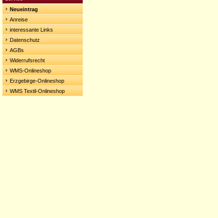
Neueintrag
Anreise
interessante Links
Datenschutz
AGBs
Widerrufsrecht
WMS-Onlineshop
Erzgebirge-Onlineshop
WMS Textil-Onlineshop