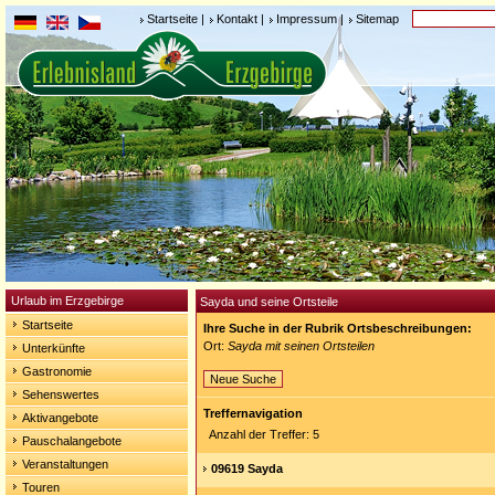
Startseite
|
Kontakt
|
Impressum
|
Sitemap
Urlaub im Erzgebirge
Sayda und seine Ortsteile
Startseite
Ihre Suche in der Rubrik Ortsbeschreibungen:
Ort:
Sayda mit seinen Ortsteilen
Unterkünfte
Gastronomie
Neue Suche
Sehenswertes
Treffernavigation
Aktivangebote
Anzahl der Treffer: 5
Pauschalangebote
Veranstaltungen
09619 Sayda
Touren