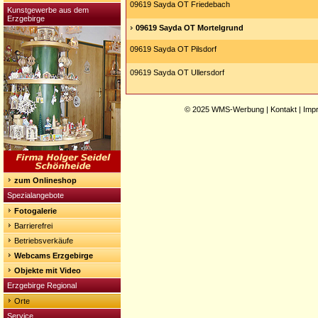
09619 Sayda OT Friedebach
Kunstgewerbe aus dem
Erzgebirge
09619 Sayda OT Mortelgrund
09619 Sayda OT Pilsdorf
09619 Sayda OT Ullersdorf
© 2025
WMS-Werbung
|
Kontakt
|
Imp
zum Onlineshop
Spezialangebote
Fotogalerie
Barrierefrei
Betriebsverkäufe
Webcams Erzgebirge
Objekte mit Video
Erzgebirge Regional
Orte
Service