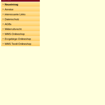
Neueintrag
Anreise
interessante Links
Datenschutz
AGBs
Widerrufsrecht
WMS-Onlineshop
Erzgebirge-Onlineshop
WMS Textil-Onlineshop