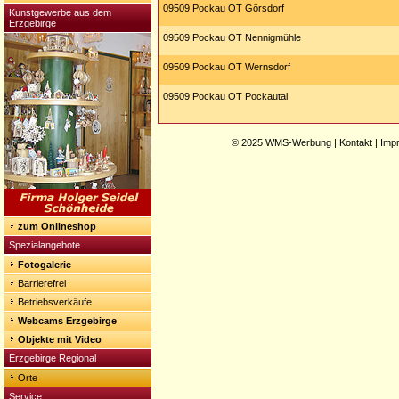
09509 Pockau OT Görsdorf
Kunstgewerbe aus dem
Erzgebirge
09509 Pockau OT Nennigmühle
09509 Pockau OT Wernsdorf
09509 Pockau OT Pockautal
© 2025
WMS-Werbung
|
Kontakt
|
Imp
zum Onlineshop
Spezialangebote
Fotogalerie
Barrierefrei
Betriebsverkäufe
Webcams Erzgebirge
Objekte mit Video
Erzgebirge Regional
Orte
Service