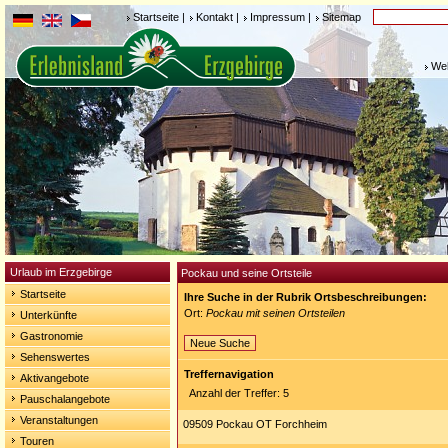
Startseite
|
Kontakt
|
Impressum
|
Sitemap
Weh
Urlaub im Erzgebirge
Pockau und seine Ortsteile
Startseite
Ihre Suche in der Rubrik Ortsbeschreibungen:
Ort:
Pockau mit seinen Ortsteilen
Unterkünfte
Gastronomie
Neue Suche
Sehenswertes
Treffernavigation
Aktivangebote
Anzahl der Treffer: 5
Pauschalangebote
Veranstaltungen
09509 Pockau OT Forchheim
Touren