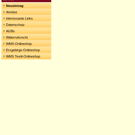
Neueintrag
Anreise
interessante Links
Datenschutz
AGBs
Widerrufsrecht
WMS-Onlineshop
Erzgebirge-Onlineshop
WMS Textil-Onlineshop