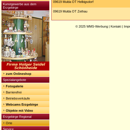
09619 Mulda OT Helbigsdorf
Kunstgewerbe aus dem
Erzgebirge
09619 Mulda OT Zethau
© 2025
WMS-Werbung
|
Kontakt
|
Imp
zum Onlineshop
Spezialangebote
Fotogalerie
Barrierefrei
Betriebsverkäufe
Webcams Erzgebirge
Objekte mit Video
Erzgebirge Regional
Orte
Service