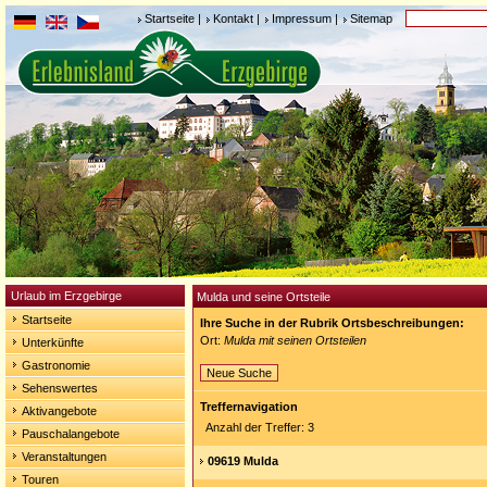
Startseite
|
Kontakt
|
Impressum
|
Sitemap
Urlaub im Erzgebirge
Mulda und seine Ortsteile
Startseite
Ihre Suche in der Rubrik Ortsbeschreibungen:
Ort:
Mulda mit seinen Ortsteilen
Unterkünfte
Gastronomie
Neue Suche
Sehenswertes
Treffernavigation
Aktivangebote
Anzahl der Treffer: 3
Pauschalangebote
Veranstaltungen
09619 Mulda
Touren