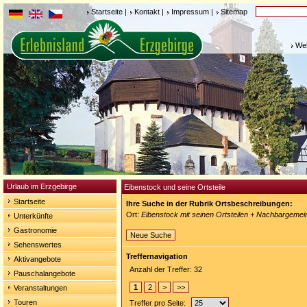
Startseite
|
Kontakt
|
Impressum
|
Sitemap
Weh
Urlaub im Erzgebirge
Eibenstock und seine Ortsteile
Startseite
Ihre Suche in der Rubrik Ortsbeschreibungen:
Ort:
Eibenstock mit seinen Ortsteilen + Nachbargeme
Unterkünfte
Gastronomie
Neue Suche
Sehenswertes
Treffernavigation
Aktivangebote
Anzahl der Treffer: 32
Pauschalangebote
1
2
>
>>
Veranstaltungen
Touren
Treffer pro Seite: