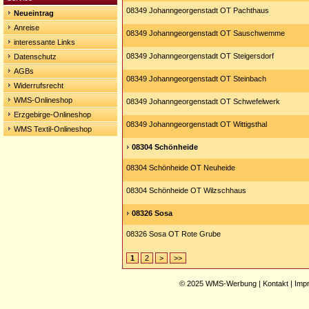
08349 Johanngeorgenstadt OT Pachthaus
Neueintrag
Anreise
08349 Johanngeorgenstadt OT Sauschwemme
interessante Links
08349 Johanngeorgenstadt OT Steigersdorf
Datenschutz
AGBs
08349 Johanngeorgenstadt OT Steinbach
Widerrufsrecht
WMS-Onlineshop
08349 Johanngeorgenstadt OT Schwefelwerk
Erzgebirge-Onlineshop
08349 Johanngeorgenstadt OT Wittigsthal
WMS Textil-Onlineshop
08304 Schönheide
08304 Schönheide OT Neuheide
08304 Schönheide OT Wilzschhaus
08326 Sosa
08326 Sosa OT Rote Grube
1
2
>
>>
© 2025
WMS-Werbung
|
Kontakt
|
Imp