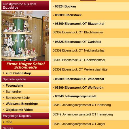
Kunstgewerbe aus dem
08324 Bockau
Erzgebirge
08309 Eibenstock
08309 Eibenstock OT Blauenthal
08309 Eibenstock OT Blechhammer
08325 Eibenstock OT Carlsfeld
08309 Eibenstock OT Neidhardtsthal
08309 Eibenstock OT Oberwildenthal
08309 Eibenstock OT Weitersglashütte
zum Onlineshop
08309 Eibenstock OT Wildenthal
Spezialangebote
Fotogalerie
08309 Eibenstock OT Wolfsgrün
Barrierefrei
08349 Johanngeorgenstadt
Betriebsverkäufe
Webcams Erzgebirge
08349 Johanngeorgenstadt OT Heimberg
Objekte mit Video
08349 Johanngeorgenstadt OT Henneberg
Erzgebirge Regional
Orte
08349 Johanngeorgenstadt OT Jugel
Service