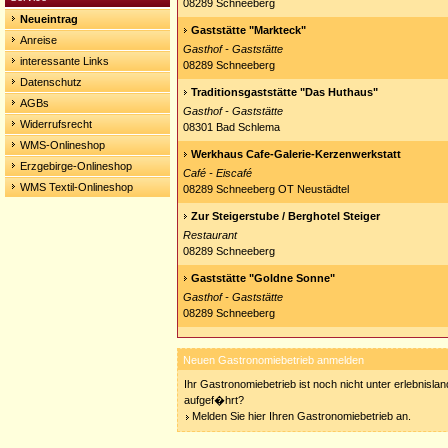
08289 Schneeberg
Neueintrag
Gaststätte "Markteck"
Anreise
Gasthof - Gaststätte
interessante Links
08289 Schneeberg
Datenschutz
Traditionsgaststätte "Das Huthaus"
AGBs
Gasthof - Gaststätte
Widerrufsrecht
08301 Bad Schlema
WMS-Onlineshop
Werkhaus Cafe-Galerie-Kerzenwerkstatt
Erzgebirge-Onlineshop
Café - Eiscafé
WMS Textil-Onlineshop
08289 Schneeberg OT Neustädtel
Zur Steigerstube / Berghotel Steiger
Restaurant
08289 Schneeberg
Gaststätte "Goldne Sonne"
Gasthof - Gaststätte
08289 Schneeberg
Neuen Gastronomiebetrieb anmelden
Ihr Gastronomiebetrieb ist noch nicht unter erlebnisla
aufgef�hrt?
Melden Sie hier Ihren Gastronomiebetrieb an.