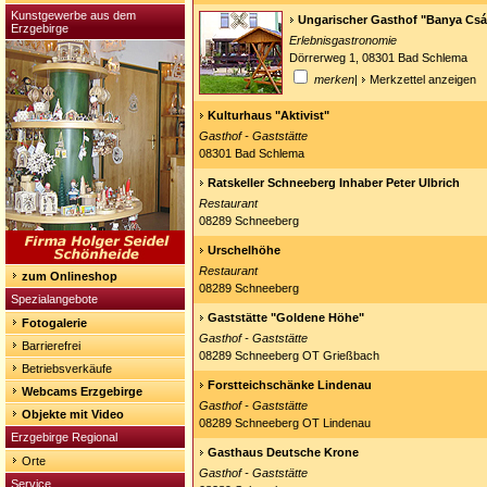
Kunstgewerbe aus dem
Ungarischer Gasthof "Banya Csá
Erzgebirge
Erlebnisgastronomie
Dörrerweg 1, 08301 Bad Schlema
merken
|
Merkzettel anzeigen
Kulturhaus "Aktivist"
Gasthof - Gaststätte
08301 Bad Schlema
Ratskeller Schneeberg Inhaber Peter Ulbrich
Restaurant
08289 Schneeberg
Urschelhöhe
Restaurant
zum Onlineshop
08289 Schneeberg
Spezialangebote
Gaststätte "Goldene Höhe"
Fotogalerie
Gasthof - Gaststätte
Barrierefrei
08289 Schneeberg OT Grießbach
Betriebsverkäufe
Forstteichschänke Lindenau
Webcams Erzgebirge
Gasthof - Gaststätte
Objekte mit Video
08289 Schneeberg OT Lindenau
Erzgebirge Regional
Gasthaus Deutsche Krone
Orte
Gasthof - Gaststätte
Service