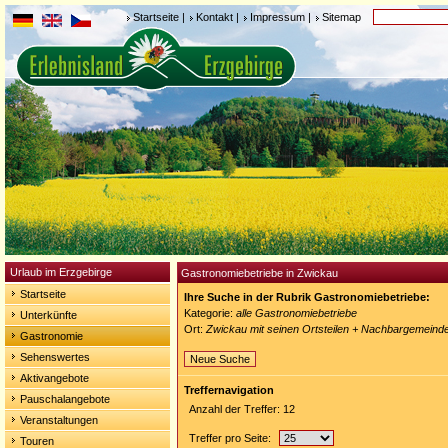
Startseite
|
Kontakt
|
Impressum
|
Sitemap
Urlaub im Erzgebirge
Gastronomiebetriebe in Zwickau
Startseite
Ihre Suche in der Rubrik Gastronomiebetriebe:
Kategorie:
alle Gastronomiebetriebe
Unterkünfte
Ort:
Zwickau mit seinen Ortsteilen + Nachbargemeind
Gastronomie
Sehenswertes
Neue Suche
Aktivangebote
Treffernavigation
Pauschalangebote
Anzahl der Treffer: 12
Veranstaltungen
Treffer pro Seite:
Touren