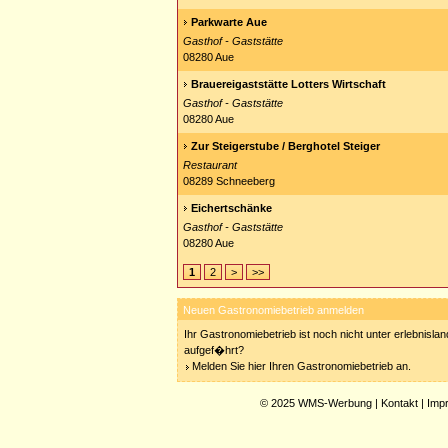
Parkwarte Aue
Gasthof - Gaststätte
08280 Aue
Brauereigaststätte Lotters Wirtschaft
Gasthof - Gaststätte
08280 Aue
Zur Steigerstube / Berghotel Steiger
Restaurant
08289 Schneeberg
Eichertschänke
Gasthof - Gaststätte
08280 Aue
1
2
>
>>
Neuen Gastronomiebetrieb anmelden
Ihr Gastronomiebetrieb ist noch nicht unter erlebnisla
aufgef�hrt?
Melden Sie hier Ihren Gastronomiebetrieb an.
© 2025
WMS-Werbung
|
Kontakt
|
Imp