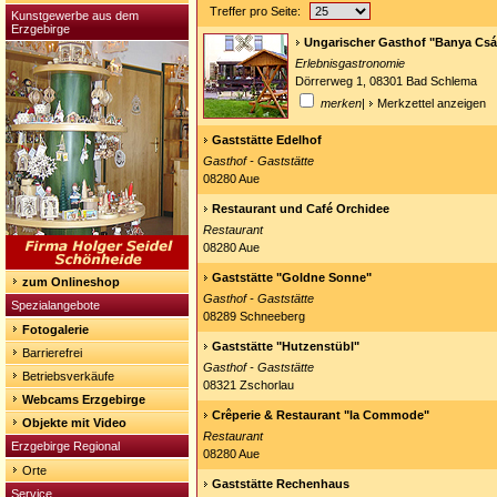
Treffer pro Seite:
Kunstgewerbe aus dem
Erzgebirge
Ungarischer Gasthof "Banya Csá
Erlebnisgastronomie
Dörrerweg 1, 08301 Bad Schlema
merken
|
Merkzettel anzeigen
Gaststätte Edelhof
Gasthof - Gaststätte
08280 Aue
Restaurant und Café Orchidee
Restaurant
08280 Aue
Gaststätte "Goldne Sonne"
zum Onlineshop
Gasthof - Gaststätte
Spezialangebote
08289 Schneeberg
Fotogalerie
Gaststätte "Hutzenstübl"
Barrierefrei
Gasthof - Gaststätte
Betriebsverkäufe
08321 Zschorlau
Webcams Erzgebirge
Crêperie & Restaurant "la Commode"
Objekte mit Video
Restaurant
Erzgebirge Regional
08280 Aue
Orte
Gaststätte Rechenhaus
Service