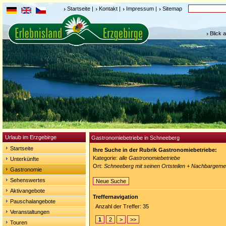
Startseite
|
Kontakt
|
Impressum
|
Sitemap
Blick 
Urlaub im Erzgebirge
Gastronomiebetriebe in Schneeberg
Startseite
Ihre Suche in der Rubrik Gastronomiebetriebe:
Kategorie:
alle Gastronomiebetriebe
Unterkünfte
Ort:
Schneeberg mit seinen Ortsteilen + Nachbargeme
Gastronomie
Sehenswertes
Neue Suche
Aktivangebote
Treffernavigation
Pauschalangebote
Anzahl der Treffer: 35
Veranstaltungen
1
2
>
>>
Touren