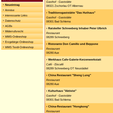
Gasthof - Gaststätte
Neueintrag
08321 Zschorlau OT Albernau
Anreise
Traditionsgaststätte "Das Huthaus"
interessante Links
Gasthof - Gaststätte
Datenschutz
08301 Bad Schlema
AGBs
Ratskeller Schneeberg Inhaber Peter Ulbrich
Widerrufsrecht
Restaurant
WMS-Onlineshop
08289 Schneeberg
Erzgebirge-Onlineshop
Ristorante Don Camillo und Beppone
WMS Textil-Onlineshop
Restaurant
08280 Aue
Werkhaus Cafe-Galerie-Kerzenwerkstatt
Café - Eiscafé
08289 Schneeberg OT Neustädtel
China Restaurant "Sheng Lung"
Restaurant
08280 Aue
Kulturhaus "Aktivist"
Gasthof - Gaststätte
08301 Bad Schlema
China-Restaurant "Hongkong"
Restaurant