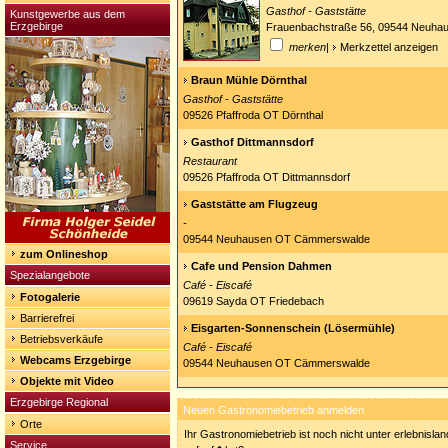
Gasthof - Gaststätte
Kunstgewerbe aus dem
Erzgebirge
Frauenbachstraße 56, 09544 Neuha
merken
|
Merkzettel anzeigen
Braun Mühle Dörnthal
Gasthof - Gaststätte
09526 Pfaffroda OT Dörnthal
Gasthof Dittmannsdorf
Restaurant
09526 Pfaffroda OT Dittmannsdorf
Gaststätte am Flugzeug
-
09544 Neuhausen OT Cämmerswalde
zum Onlineshop
Cafe und Pension Dahmen
Spezialangebote
Café - Eiscafé
Fotogalerie
09619 Sayda OT Friedebach
Barrierefrei
Eisgarten-Sonnenschein (Lösermühle)
Betriebsverkäufe
Café - Eiscafé
Webcams Erzgebirge
09544 Neuhausen OT Cämmerswalde
Objekte mit Video
Erzgebirge Regional
Neuen Gastronomiebetrieb anmelden
Orte
Ihr Gastronomiebetrieb ist noch nicht unter erlebnisla
Service