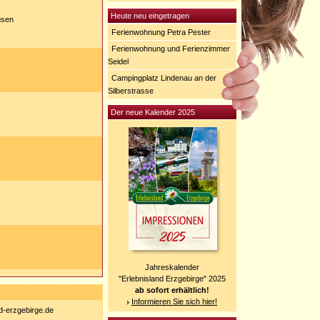
Heute neu eingetragen
usen
Ferienwohnung Petra Pester
Ferienwohnung und Ferienzimmer
Seidel
Campingplatz Lindenau an der
Silberstrasse
Der neue Kalender 2025
Jahreskalender
"Erlebnisland Erzgebirge" 2025
ab sofort erhältlich!
Informieren Sie sich hier!
nd-erzgebirge.de