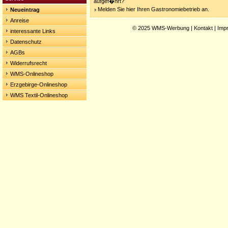
aufgef�hrt?
Melden Sie hier Ihren Gastronomiebetrieb an.
Neueintrag
Anreise
© 2025
WMS-Werbung
|
Kontakt
|
Imp
interessante Links
Datenschutz
AGBs
Widerrufsrecht
WMS-Onlineshop
Erzgebirge-Onlineshop
WMS Textil-Onlineshop