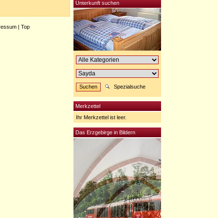
Unterkunft suchen
ressum
|
Top
Spezialsuche
Merkzettel
Ihr Merkzettel ist leer.
Das Erzgebirge in Bildern