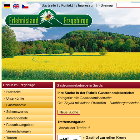
Startseite
|
Kontakt
|
Impressum
|
Sitemap
Urlaub im Erzgebirge
Gastronomiebetriebe in Sayda
Startseite
Ihre Suche in der Rubrik Gastronomiebetriebe:
Kategorie:
alle Gastronomiebetriebe
Unterkünfte
Ort:
Sayda mit seinen Ortsteilen + Nachbargemeinden
Gastronomie
Sehenswertes
Neue Suche
Aktivangebote
Treffernavigation
Pauschalangebote
Anzahl der Treffer: 6
Veranstaltungen
Gasthof zur edlen Krone
Touren