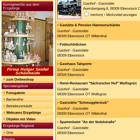
Gasthof - Gaststätte
Kunstgewerbe aus dem
Erzgebirge
Auersbergweg 8, 08309 Eibenstock O
merken
|
Merkzettel anzeigen
Gastätte & Pension Hammerschänke
Gasthof - Gaststätte
08309 Eibenstock OT Wildenthal
Feldschlößchen
Gasthof - Gaststätte
08309 Eibenstock
Gasthaus Talsperre
Gasthof - Gaststätte
08309 Eibenstock
zum Onlineshop
Hotel-Restaurant "Sächsischer Hof" Wolfsgrün
Spezialangebote
Gasthof - Gaststätte
Fotogalerie
08309 Eibenstock OT Wolfsgrün
Barrierefrei
Gaststätte "Schmugglerstub"
Betriebsverkäufe
Gasthof - Gaststätte
Webcams Erzgebirge
08309 Eibenstock OT Wildenthal
Objekte mit Video
Spartenheim "An der Vodelstraße"
Erzgebirge Regional
Gasthof - Gaststätte
Orte
08309 Eibenstock
Service