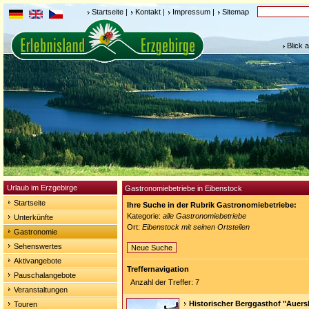
Startseite
|
Kontakt
|
Impressum
|
Sitemap
Blick 
Urlaub im Erzgebirge
Gastronomiebetriebe in Eibenstock
Startseite
Ihre Suche in der Rubrik Gastronomiebetriebe:
Kategorie:
alle Gastronomiebetriebe
Unterkünfte
Ort:
Eibenstock mit seinen Ortsteilen
Gastronomie
Sehenswertes
Neue Suche
Aktivangebote
Treffernavigation
Pauschalangebote
Anzahl der Treffer: 7
Veranstaltungen
Historischer Berggasthof "Auers
Touren