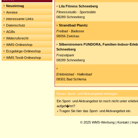
Neueintrag
Lila Fitness Schneeberg
Fitnessstudio - Sportstätte
Anreise
08289 Schneeberg
interessante Links
Datenschutz
Strandbad Planitz
Freibad - Badesee
AGBs
08056 Zwickau
Widerrufsrecht
Silberstromers FUNDORA, Familien-Indoor-Erlebn
WMS-Onlineshop
Schneeberg
Erzgebirge-Onlineshop
Freizeitpark
WMS Textil-Onlineshop
08289 Schneeberg
Erlebnisbad - Hallenbad
08301 Bad Schlema
Neues Sport- und Aktivangebot eintragen
Ein Sport- und Aktivangebot ist noch nicht unter erleb
aufgef�hrt?
Tragen Sie hier das Sport- und Aktivangebot ein.
© 2025
WMS-Werbung
|
Kontakt
|
Imp