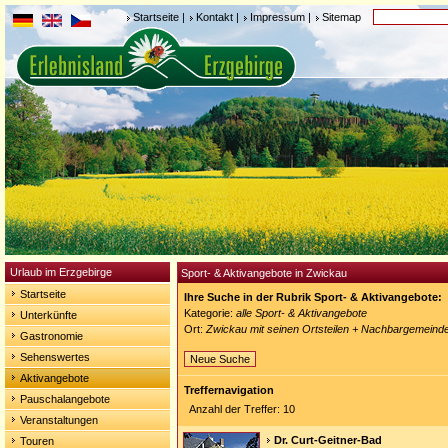
Startseite
|
Kontakt
|
Impressum
|
Sitemap
Urlaub im Erzgebirge
Sport- & Aktivangebote in Zwickau
Startseite
Ihre Suche in der Rubrik Sport- & Aktivangebote:
Kategorie:
alle Sport- & Aktivangebote
Unterkünfte
Ort:
Zwickau mit seinen Ortsteilen + Nachbargemeind
Gastronomie
Sehenswertes
Neue Suche
Aktivangebote
Treffernavigation
Pauschalangebote
Anzahl der Treffer: 10
Veranstaltungen
Dr. Curt-Geitner-Bad
Touren