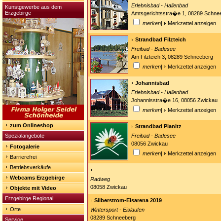
Erlebnisbad - Hallenbad
Kunstgewerbe aus dem
Erzgebirge
Amtsgerichtsstra�e 1, 08289 Schne
merken
|
Merkzettel anzeigen
Strandbad Filzteich
Freibad - Badesee
Am Filzteich 3, 08289 Schneeberg
merken
|
Merkzettel anzeigen
Johannisbad
Erlebnisbad - Hallenbad
Johannisstra�e 16, 08056 Zwickau
merken
|
Merkzettel anzeigen
zum Onlineshop
Strandbad Planitz
Spezialangebote
Freibad - Badesee
08056 Zwickau
Fotogalerie
merken
|
Merkzettel anzeigen
Barrierefrei
Betriebsverkäufe
Webcams Erzgebirge
Radweg
08058 Zwickau
Objekte mit Video
Erzgebirge Regional
Silberstrom-Eisarena 2019
Orte
Wintersport - Eislaufen
08289 Schneeberg
Service