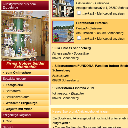
Erlebnisbad - Hallenbad
Kunstgewerbe aus dem
Erzgebirge
Amtsgerichtsstra�e 1, 08289 Schne
merken
|
Merkzettel anzeigen
Strandbad Filzteich
Freibad - Badesee
Am Filzteich 3, 08289 Schneeberg
merken
|
Merkzettel anzeigen
Lila Fitness Schneeberg
Fitnessstudio - Sportstätte
08289 Schneeberg
Silberstromers FUNDORA, Familien-Indoor-Erlebn
Schneeberg
zum Onlineshop
Freizeitpark
Spezialangebote
08289 Schneeberg
Fotogalerie
Silberstrom-Eisarena 2019
Barrierefrei
Wintersport - Eislaufen
Betriebsverkäufe
08289 Schneeberg
Webcams Erzgebirge
Objekte mit Video
Neues Sport- und Aktivangebot eintragen
Erzgebirge Regional
Ein Sport- und Aktivangebot ist noch nicht unter erleb
Orte
aufgef�hrt?
Service
Tragen Sie hier das Sport- und Aktivangebot ein.