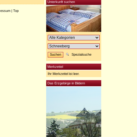
Unterkunft suchen
ressum
|
Top
Spezialsuche
Merkzettel
Ihr Merkzettel ist leer.
Das Erzgebirge in Bildern