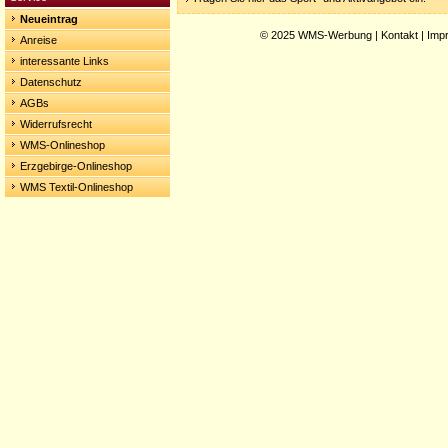
Neueintrag
© 2025
WMS-Werbung
|
Kontakt
|
Imp
Anreise
interessante Links
Datenschutz
AGBs
Widerrufsrecht
WMS-Onlineshop
Erzgebirge-Onlineshop
WMS Textil-Onlineshop