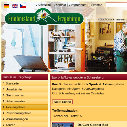
Startseite
|
Kontakt
|
Impressum
|
Sitemap
Buchdruckmuseum 
Urlaub im Erzgebirge
Sport- & Aktivangebote in Schneeberg
Startseite
Ihre Suche in der Rubrik Sport- & Aktivangebote:
Kategorie:
alle Sport- & Aktivangebote
Unterkünfte
Ort:
Schneeberg mit seinen Ortsteilen
Gastronomie
Sehenswertes
Neue Suche
Aktivangebote
Treffernavigation
Pauschalangebote
Anzahl der Treffer: 5
Veranstaltungen
Dr. Curt-Geitner-Bad
Touren