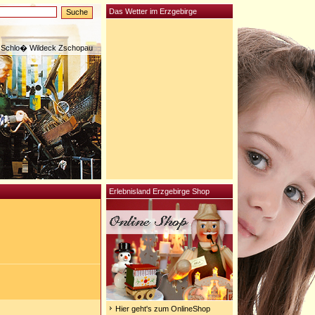
Das Wetter im Erzgebirge
Schlo� Wildeck Zschopau
Erlebnisland Erzgebirge Shop
Hier geht's zum OnlineShop