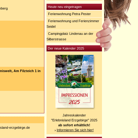
Heute neu eingetragen
eberg
Ferienwohnung Petra Pester
Ferienwohnung und Ferienzimmer
Seidel
Campingplatz Lindenau an der
Silberstrasse
Der neue Kalender 2025
iswelt, Am Filzteich 1 in
Jahreskalender
"Erlebnisland Erzgebirge" 2025
ab sofort erhältlich!
nisland-erzgebirge.de
Informieren Sie sich hier!