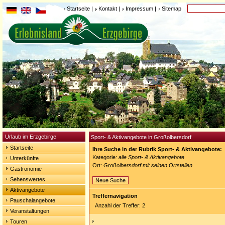
Startseite
|
Kontakt
|
Impressum
|
Sitemap
Urlaub im Erzgebirge
Sport- & Aktivangebote in Großolbersdorf
Startseite
Ihre Suche in der Rubrik Sport- & Aktivangebote:
Kategorie:
alle Sport- & Aktivangebote
Unterkünfte
Ort:
Großolbersdorf mit seinen Ortsteilen
Gastronomie
Sehenswertes
Neue Suche
Aktivangebote
Treffernavigation
Pauschalangebote
Anzahl der Treffer: 2
Veranstaltungen
Touren