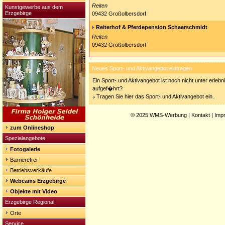
Reiten
Kunstgewerbe aus dem
Erzgebirge
09432 Großolbersdorf
Reiterhof & Pferdepension Schaarschmidt
Reiten
09432 Großolbersdorf
Neues Sport- und Aktivangebot eintragen
Ein Sport- und Aktivangebot ist noch nicht unter erleb
aufgef�hrt?
Tragen Sie hier das Sport- und Aktivangebot ein.
© 2025
WMS-Werbung
|
Kontakt
|
Imp
zum Onlineshop
Spezialangebote
Fotogalerie
Barrierefrei
Betriebsverkäufe
Webcams Erzgebirge
Objekte mit Video
Erzgebirge Regional
Orte
Service