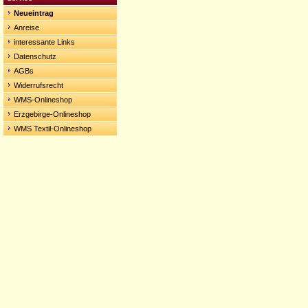
Neueintrag
Anreise
interessante Links
Datenschutz
AGBs
Widerrufsrecht
WMS-Onlineshop
Erzgebirge-Onlineshop
WMS Textil-Onlineshop