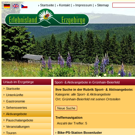
Startseite
|
Kontakt
|
Impressum
|
Sitemap
Urlaub im Erzgebirge
Sport- & Aktivangebote in Grünhain-Beierfeld
Startseite
Ihre Suche in der Rubrik Sport- & Aktivangebote:
Kategorie:
alle Sport- & Aktivangebote
Unterkünfte
Ort:
Grünhain-Beierfeld mit seinen Ortsteilen
Gastronomie
Sehenswertes
Neue Suche
Aktivangebote
Treffernavigation
Pauschalangebote
Anzahl der Treffer: 5
Veranstaltungen
Bike-PS-Station Boxenluder
Touren