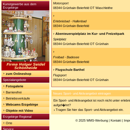
Motorsport
Kunstgewerbe aus dem
Erzgebirge
08344 Grünhain-Beierfeld OT Waschleithe
Erlebnisbad - Hallenbad
08344 Grünhain-Beierfeld
Abenteuerspielplatz im Kur- und Freizeitpark
Spielplatz
08344 Grünhain-Beierfeld OT Grünhain
Freibad - Badesee
08344 Grünhain-Beierfeld
Flugschule Barthel
zum Onlineshop
Flugsport
Spezialangebote
08344 Grünhain-Beierfeld OT Grünhain
Fotogalerie
Barrierefrei
Neues Sport- und Aktivangebot eintragen
Betriebsverkäufe
Ein Sport- und Aktivangebot ist noch nicht unter erleb
Webcams Erzgebirge
aufgef�hrt?
Tragen Sie hier das Sport- und Aktivangebot ein.
Objekte mit Video
Erzgebirge Regional
© 2025
WMS-Werbung
|
Kontakt
|
Imp
Orte
Service