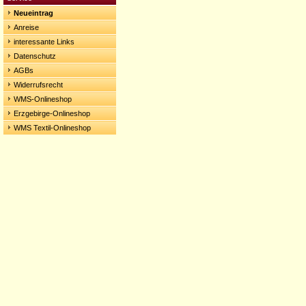
Neueintrag
Anreise
interessante Links
Datenschutz
AGBs
Widerrufsrecht
WMS-Onlineshop
Erzgebirge-Onlineshop
WMS Textil-Onlineshop