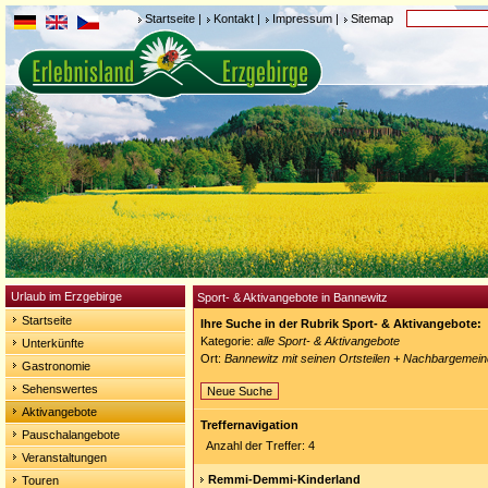
Startseite
|
Kontakt
|
Impressum
|
Sitemap
Urlaub im Erzgebirge
Sport- & Aktivangebote in Bannewitz
Startseite
Ihre Suche in der Rubrik Sport- & Aktivangebote:
Kategorie:
alle Sport- & Aktivangebote
Unterkünfte
Ort:
Bannewitz mit seinen Ortsteilen + Nachbargemei
Gastronomie
Sehenswertes
Neue Suche
Aktivangebote
Treffernavigation
Pauschalangebote
Anzahl der Treffer: 4
Veranstaltungen
Remmi-Demmi-Kinderland
Touren