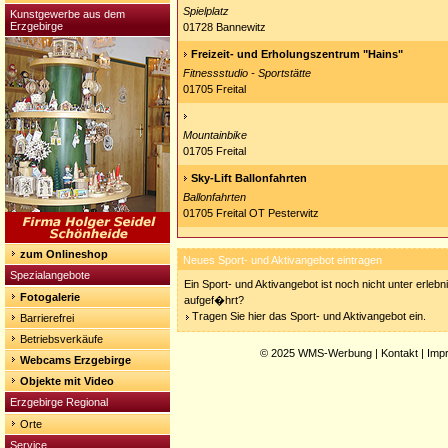
Spielplatz
Kunstgewerbe aus dem
Erzgebirge
01728 Bannewitz
Freizeit- und Erholungszentrum "Hains"
Fitnessstudio - Sportstätte
01705 Freital
Mountainbike
01705 Freital
Sky-Lift Ballonfahrten
Ballonfahrten
01705 Freital OT Pesterwitz
zum Onlineshop
Neues Sport- und Aktivangebot eintragen
Spezialangebote
Ein Sport- und Aktivangebot ist noch nicht unter erleb
Fotogalerie
aufgef�hrt?
Tragen Sie hier das Sport- und Aktivangebot ein.
Barrierefrei
Betriebsverkäufe
© 2025
WMS-Werbung
|
Kontakt
|
Imp
Webcams Erzgebirge
Objekte mit Video
Erzgebirge Regional
Orte
Service