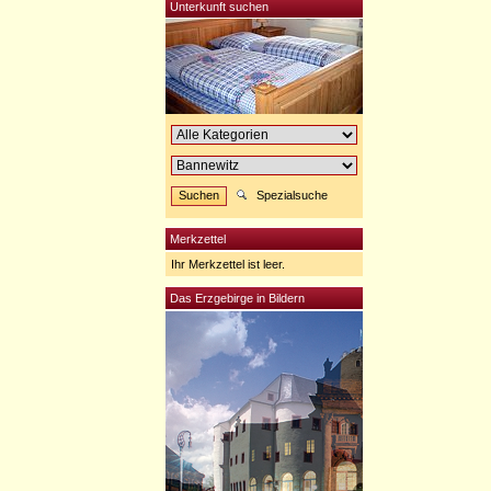
Unterkunft suchen
Spezialsuche
Merkzettel
Ihr Merkzettel ist leer.
Das Erzgebirge in Bildern