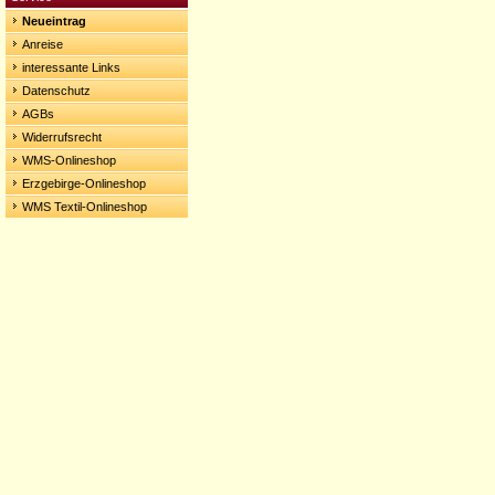
Neueintrag
Anreise
interessante Links
Datenschutz
AGBs
Widerrufsrecht
WMS-Onlineshop
Erzgebirge-Onlineshop
WMS Textil-Onlineshop