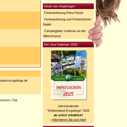
Heute neu eingetragen
Ferienwohnung Petra Pester
Ferienwohnung und Ferienzimmer
Seidel
Campingplatz Lindenau an der
Silberstrasse
Der neue Kalender 2025
nisland-erzgebirge.de
ressum
|
Top
Jahreskalender
"Erlebnisland Erzgebirge" 2025
ab sofort erhältlich!
Informieren Sie sich hier!