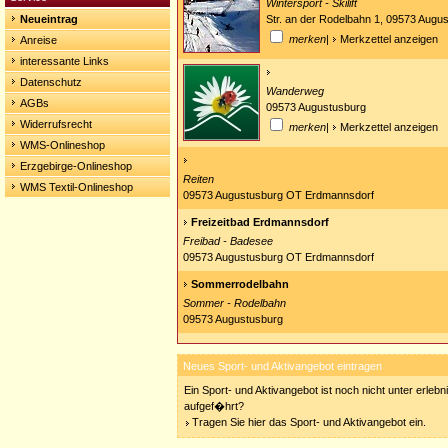
Wintersport - Skilift
Neueintrag
Str. an der Rodelbahn 1, 09573 Augu
merken
|
Merkzettel anzeigen
Anreise
interessante Links
Datenschutz
Wanderweg
AGBs
09573 Augustusburg
Widerrufsrecht
merken
|
Merkzettel anzeigen
WMS-Onlineshop
Erzgebirge-Onlineshop
Reiten
WMS Textil-Onlineshop
09573 Augustusburg OT Erdmannsdorf
Freizeitbad Erdmannsdorf
Freibad - Badesee
09573 Augustusburg OT Erdmannsdorf
Sommerrodelbahn
Sommer - Rodelbahn
09573 Augustusburg
Neues Sport- und Aktivangebot eintragen
Ein Sport- und Aktivangebot ist noch nicht unter erleb
aufgef�hrt?
Tragen Sie hier das Sport- und Aktivangebot ein.