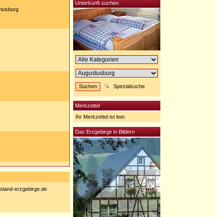
Unterkunft suchen
stusburg
Spezialsuche
Merkzettel
Ihr Merkzettel ist leer.
Das Erzgebirge in Bildern
nisland-erzgebirge.de