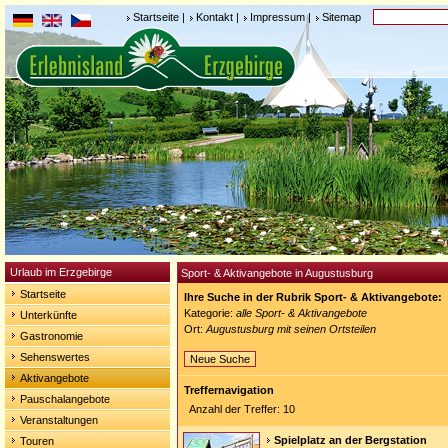
Startseite
|
Kontakt
|
Impressum
|
Sitemap
Urlaub im Erzgebirge
Sport- & Aktivangebote in Augustusburg
Startseite
Ihre Suche in der Rubrik Sport- & Aktivangebote:
Kategorie:
alle Sport- & Aktivangebote
Unterkünfte
Ort:
Augustusburg mit seinen Ortsteilen
Gastronomie
Sehenswertes
Neue Suche
Aktivangebote
Treffernavigation
Pauschalangebote
Anzahl der Treffer: 10
Veranstaltungen
Spielplatz an der Bergstation
Touren