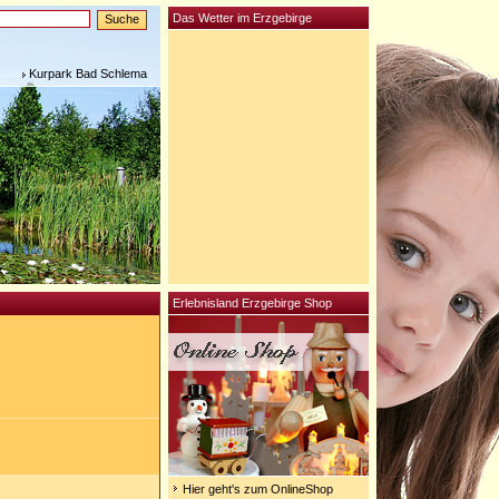
Das Wetter im Erzgebirge
Kurpark Bad Schlema
Erlebnisland Erzgebirge Shop
Hier geht's zum OnlineShop