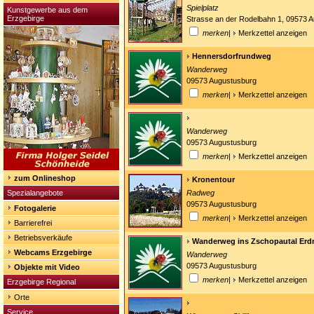
Spielplatz
Kunstgewerbe aus dem
Erzgebirge
Strasse an der Rodelbahn 1, 09573 
merken
|
Merkzettel anzeigen
Hennersdorfrundweg
Wanderweg
09573 Augustusburg
merken
|
Merkzettel anzeigen
Wanderweg
09573 Augustusburg
merken
|
Merkzettel anzeigen
zum Onlineshop
Kronentour
Spezialangebote
Radweg
09573 Augustusburg
Fotogalerie
merken
|
Merkzettel anzeigen
Barrierefrei
Betriebsverkäufe
Wanderweg ins Zschopautal Erd
Webcams Erzgebirge
Wanderweg
09573 Augustusburg
Objekte mit Video
merken
|
Merkzettel anzeigen
Erzgebirge Regional
Orte
Service