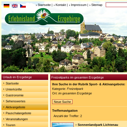
Startseite
|
Kontakt
|
Impressum
|
Sitemap
Urlaub im Erzgebirge
Freizeitparks im gesamten Erzgebirge
Startseite
Ihre Suche in der Rubrik Sport- & Aktivangebote:
Kategorie:
Freizeitpark
Unterkünfte
Ort:
im gesamten Erzgebirge
Gastronomie
Sehenswertes
Neue Suche
Aktivangebote
Treffernavigation
Pauschalangebote
Anzahl der Treffer: 2
Veranstaltungen
Sonnenlandpark Lichtenau
Touren