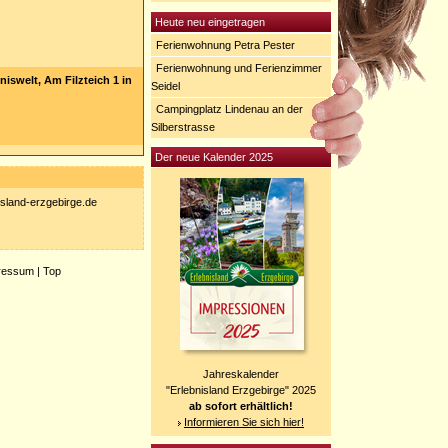
Heute neu eingetragen
Ferienwohnung Petra Pester
Ferienwohnung und Ferienzimmer
iswelt, Am Filzteich 1 in
Seidel
Campingplatz Lindenau an der
Silberstrasse
Der neue Kalender 2025
nisland-erzgebirge.de
ressum
|
Top
Jahreskalender
"Erlebnisland Erzgebirge" 2025
ab sofort erhältlich!
Informieren Sie sich hier!