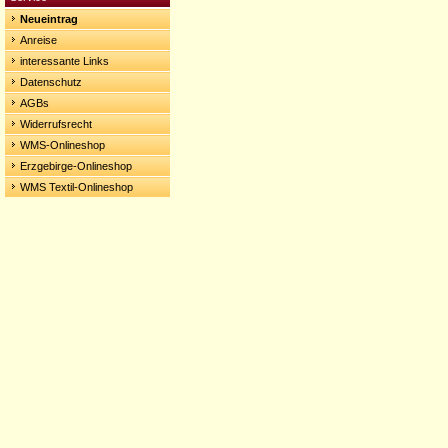
Neueintrag
Anreise
interessante Links
Datenschutz
AGBs
Widerrufsrecht
WMS-Onlineshop
Erzgebirge-Onlineshop
WMS Textil-Onlineshop