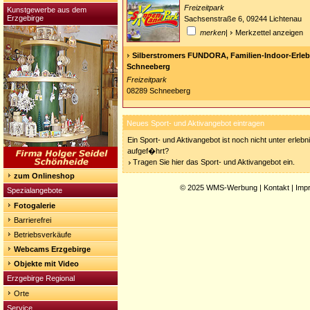
Freizeitpark
Kunstgewerbe aus dem
Erzgebirge
Sachsenstraße 6, 09244 Lichtenau
merken
|
Merkzettel anzeigen
Silberstromers FUNDORA, Familien-Indoor-Erlebn
Schneeberg
Freizeitpark
08289 Schneeberg
Neues Sport- und Aktivangebot eintragen
Ein Sport- und Aktivangebot ist noch nicht unter erleb
aufgef�hrt?
Tragen Sie hier das Sport- und Aktivangebot ein.
zum Onlineshop
© 2025
WMS-Werbung
|
Kontakt
|
Imp
Spezialangebote
Fotogalerie
Barrierefrei
Betriebsverkäufe
Webcams Erzgebirge
Objekte mit Video
Erzgebirge Regional
Orte
Service