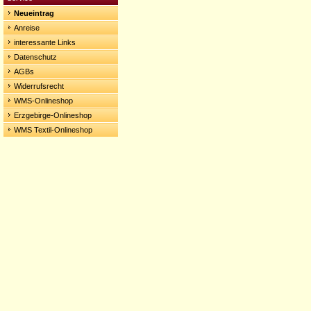
Neueintrag
Anreise
interessante Links
Datenschutz
AGBs
Widerrufsrecht
WMS-Onlineshop
Erzgebirge-Onlineshop
WMS Textil-Onlineshop