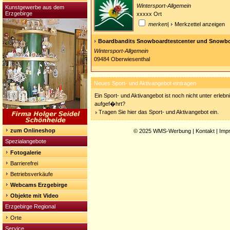
Wintersport-Allgemein
Kunstgewerbe aus dem
Erzgebirge
xxxxx Ort
merken
|
Merkzettel anzeigen
Boardbandits Snowboardtestcenter und Snowbo
Wintersport-Allgemein
09484 Oberwiesenthal
Neues Sport- und Aktivangebot eintragen
Ein Sport- und Aktivangebot ist noch nicht unter erleb
aufgef�hrt?
Tragen Sie hier das Sport- und Aktivangebot ein.
zum Onlineshop
© 2025
WMS-Werbung
|
Kontakt
|
Imp
Spezialangebote
Fotogalerie
Barrierefrei
Betriebsverkäufe
Webcams Erzgebirge
Objekte mit Video
Erzgebirge Regional
Orte
Service