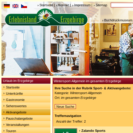
Startseite
|
Kontakt
|
Impressum
|
Sitemap
Buchdruckmuseum 
Urlaub im Erzgebirge
Wintersport-Allgemein im gesamten Erzgebirge
Startseite
Ihre Suche in der Rubrik Sport- & Aktivangebote:
Kategorie:
Wintersport-Allgemein
Unterkünfte
Ort:
im gesamten Erzgebirge
Gastronomie
Sehenswertes
Neue Suche
Aktivangebote
Treffernavigation
Pauschalangebote
Anzahl der Treffer: 2
Veranstaltungen
Zalando Sports
Touren