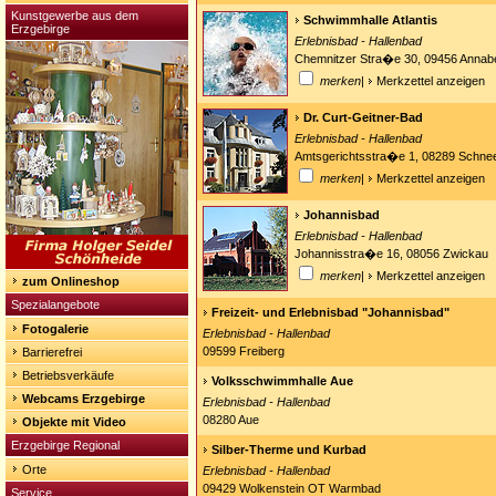
Kunstgewerbe aus dem
Schwimmhalle Atlantis
Erzgebirge
Erlebnisbad - Hallenbad
Chemnitzer Stra�e 30, 09456 Annab
merken
|
Merkzettel anzeigen
Dr. Curt-Geitner-Bad
Erlebnisbad - Hallenbad
Amtsgerichtsstra�e 1, 08289 Schne
merken
|
Merkzettel anzeigen
Johannisbad
Erlebnisbad - Hallenbad
Johannisstra�e 16, 08056 Zwickau
merken
|
Merkzettel anzeigen
zum Onlineshop
Spezialangebote
Freizeit- und Erlebnisbad "Johannisbad"
Fotogalerie
Erlebnisbad - Hallenbad
09599 Freiberg
Barrierefrei
Betriebsverkäufe
Volksschwimmhalle Aue
Webcams Erzgebirge
Erlebnisbad - Hallenbad
08280 Aue
Objekte mit Video
Erzgebirge Regional
Silber-Therme und Kurbad
Orte
Erlebnisbad - Hallenbad
09429 Wolkenstein OT Warmbad
Service