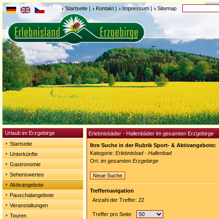
Startseite
|
Kontakt
|
Impressum
|
Sitemap
Urlaub im Erzgebirge
Erlebnisbäder - Hallenbäder im gesamten Erzgebirge
Startseite
Ihre Suche in der Rubrik Sport- & Aktivangebote:
Kategorie:
Erlebnisbad - Hallenbad
Unterkünfte
Ort:
im gesamten Erzgebirge
Gastronomie
Sehenswertes
Neue Suche
Aktivangebote
Treffernavigation
Pauschalangebote
Anzahl der Treffer: 22
Veranstaltungen
Treffer pro Seite:
Touren