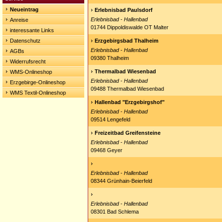
Neueintrag
Erlebnisbad Paulsdorf
Erlebnisbad - Hallenbad
Anreise
01744 Dippoldiswalde OT Malter
interessante Links
Datenschutz
Erzgebirgsbad Thalheim
Erlebnisbad - Hallenbad
AGBs
09380 Thalheim
Widerrufsrecht
Thermalbad Wiesenbad
WMS-Onlineshop
Erlebnisbad - Hallenbad
Erzgebirge-Onlineshop
09488 Thermalbad Wiesenbad
WMS Textil-Onlineshop
Hallenbad "Erzgebirgshof"
Erlebnisbad - Hallenbad
09514 Lengefeld
Freizeitbad Greifensteine
Erlebnisbad - Hallenbad
09468 Geyer
Erlebnisbad - Hallenbad
08344 Grünhain-Beierfeld
Erlebnisbad - Hallenbad
08301 Bad Schlema