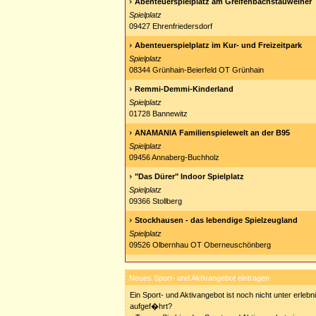
Abenteuerspielplatz am Greifenbachstauweiher
Spielplatz
09427 Ehrenfriedersdorf
Abenteuerspielplatz im Kur- und Freizeitpark
Spielplatz
08344 Grünhain-Beierfeld OT Grünhain
Remmi-Demmi-Kinderland
Spielplatz
01728 Bannewitz
ANAMANIA Familienspielewelt an der B95
Spielplatz
09456 Annaberg-Buchholz
"Das Dürer" Indoor Spielplatz
Spielplatz
09366 Stollberg
Stockhausen - das lebendige Spielzeugland
Spielplatz
09526 Olbernhau OT Oberneuschönberg
Neues Sport- und Aktivangebot eintragen
Ein Sport- und Aktivangebot ist noch nicht unter erleb
aufgef�hrt?