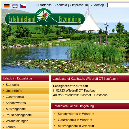
Startseite
|
Kontakt
|
Impressum
|
Sitemap
Urlaub im Erzgebirge
Landgasthof Kaufbach, Wilsdruff OT Kaufbach
Startseite
Landgasthof Kaufbach
in 01723 Wilsdruff OT Kaufbach
Unterkünfte
Art der Unterkunft:
Gasthof - Gasthaus
Gastronomie
Sehenswertes
Entdecken Sie die Umgebung
Aktivangebote
Sehenswertes in Wilsdruff
Pauschalangebote
Gastronomie in Wilsdruff
Veranstaltungen
Aktivangebote in Wilsdruff
Touren