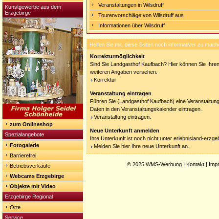
Veranstaltungen in Wilsdruff
Kunstgewerbe aus dem
Erzgebirge
Tourenvorschläge von Wilsdruff aus
Informationen über Wilsdruff
Helfen Sie mit, diese Seiten noch informativer zu mach
Korrekturmöglichkeit
Sind Sie Landgasthof Kaufbach? Hier können Sie Ihren 
weiteren Angaben versehen.
Korrektur
Veranstaltung eintragen
Führen Sie (Landgasthof Kaufbach) eine Veranstaltung
Daten in den Veranstaltungskalender eintragen.
Veranstaltung eintragen.
zum Onlineshop
Neue Unterkunft anmelden
Spezialangebote
Ihre Unterkunft ist noch nicht unter erlebnisland-erzg
Fotogalerie
Melden Sie hier Ihre neue Unterkunft an.
Barrierefrei
© 2025
WMS-Werbung
|
Kontakt
|
Imp
Betriebsverkäufe
Webcams Erzgebirge
Objekte mit Video
Erzgebirge Regional
Orte
Service