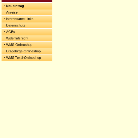
Neueintrag
Anreise
interessante Links
Datenschutz
AGBs
Widerrufsrecht
WMS-Onlineshop
Erzgebirge-Onlineshop
WMS Textil-Onlineshop