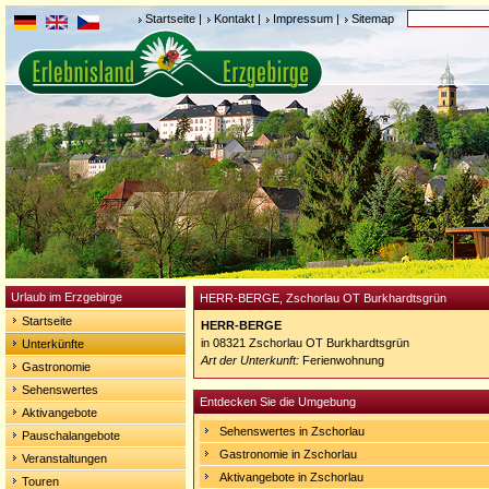
Startseite
|
Kontakt
|
Impressum
|
Sitemap
Urlaub im Erzgebirge
HERR-BERGE, Zschorlau OT Burkhardtsgrün
Startseite
HERR-BERGE
in 08321 Zschorlau OT Burkhardtsgrün
Unterkünfte
Art der Unterkunft:
Ferienwohnung
Gastronomie
Sehenswertes
Entdecken Sie die Umgebung
Aktivangebote
Sehenswertes in Zschorlau
Pauschalangebote
Gastronomie in Zschorlau
Veranstaltungen
Aktivangebote in Zschorlau
Touren