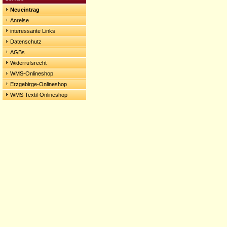
Neueintrag
Anreise
interessante Links
Datenschutz
AGBs
Widerrufsrecht
WMS-Onlineshop
Erzgebirge-Onlineshop
WMS Textil-Onlineshop