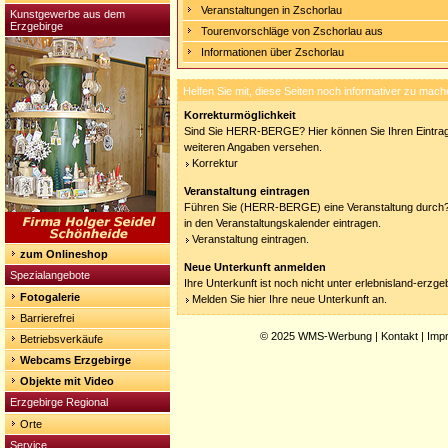
Veranstaltungen in Zschorlau
Kunstgewerbe aus dem
Erzgebirge
Tourenvorschläge von Zschorlau aus
Informationen über Zschorlau
Helfen Sie mit, diese Seiten noch informativer zu mach
Korrekturmöglichkeit
Sind Sie HERR-BERGE? Hier können Sie Ihren Eintrag 
weiteren Angaben versehen.
Korrektur
Veranstaltung eintragen
Führen Sie (HERR-BERGE) eine Veranstaltung durch? 
in den Veranstaltungskalender eintragen.
Veranstaltung eintragen.
zum Onlineshop
Neue Unterkunft anmelden
Spezialangebote
Ihre Unterkunft ist noch nicht unter erlebnisland-erzg
Fotogalerie
Melden Sie hier Ihre neue Unterkunft an.
Barrierefrei
© 2025
WMS-Werbung
|
Kontakt
|
Imp
Betriebsverkäufe
Webcams Erzgebirge
Objekte mit Video
Erzgebirge Regional
Orte
Service