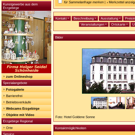
für Sammelanfrage merken
|
Merkzettel anzei
Kunstgewerbe aus dem
Erzgebirge
Kontakt
Beschreibung
Ausstattung
Preisi
Veranstaltungen
Ortskarte
U
Bilder
zum Onlineshop
Spezialangebote
Fotogalerie
Barrierefrei
Betriebsverkäufe
Webcams Erzgebirge
Objekte mit Video
Foto: Hotel Goldene Sonne
Erzgebirge Regional
Orte
Kontaktmöglichkeiten
Service