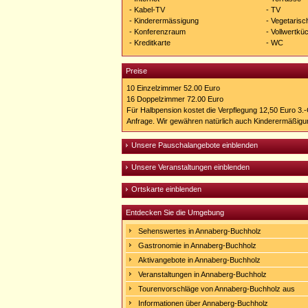
- Kabel-TV
- TV
- Kinderermässigung
- Vegetaris
- Konferenzraum
- Vollwertkü
- Kreditkarte
- WC
Preise
10 Einzelzimmer 52.00 Euro
16 Doppelzimmer 72.00 Euro
Für Halbpension kostet die Verpflegung 12,50 Euro 3.
Anfrage. Wir gewähren natürlich auch Kinderermäßigun
Unsere Pauschalangebote einblenden
Unsere Veranstaltungen einblenden
Ortskarte einblenden
Entdecken Sie die Umgebung
Sehenswertes in Annaberg-Buchholz
Gastronomie in Annaberg-Buchholz
Aktivangebote in Annaberg-Buchholz
Veranstaltungen in Annaberg-Buchholz
Tourenvorschläge von Annaberg-Buchholz aus
Informationen über Annaberg-Buchholz