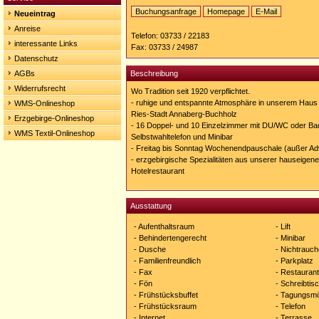
Buchungsanfrage
Homepage
E-Mail
Neueintrag
Homepage:
Anreise
http://www.goldene-
Telefon: 03733 / 22183
sonne.de
interessante Links
Fax: 03733 / 24987
Datenschutz
AGBs
Beschreibung
Widerrufsrecht
Wo Tradition seit 1920 verpflichtet.
- ruhige und entspannte Atmosphäre in unserem Haus 
WMS-Onlineshop
Ries-Stadt Annaberg-Buchholz
Erzgebirge-Onlineshop
- 16 Doppel- und 10 Einzelzimmer mit DU/WC oder Ba
WMS Textil-Onlineshop
Selbstwahltelefon und Minibar
- Freitag bis Sonntag Wochenendpauschale (außer Ad
- erzgebirgische Spezialitäten aus unserer hauseigen
Hotelrestaurant
Ausstattung
- Aufenthaltsraum
- Lift
- Behindertengerecht
- Minibar
- Dusche
- Nichtrauch
- Familienfreundlich
- Parkplatz
- Fax
- Restaurant
- Fön
- Schreibtis
- Frühstücksbuffet
- Tagungsmö
- Frühstücksraum
- Telefon
- Internet
- Terrasse