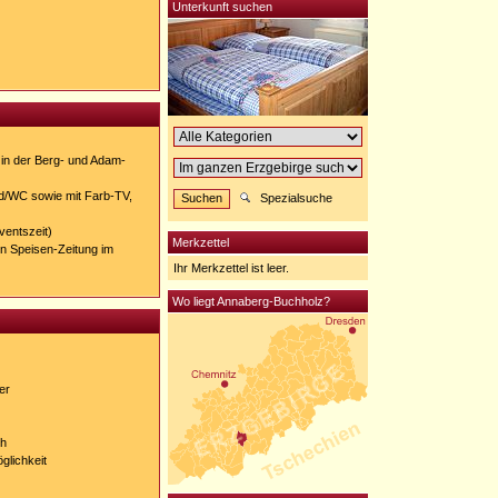
Unterkunft suchen
in der Berg- und Adam-
d/WC sowie mit Farb-TV,
Spezialsuche
ventszeit)
Merkzettel
en Speisen-Zeitung im
Ihr Merkzettel ist leer.
Wo liegt Annaberg-Buchholz?
er
ch
glichkeit