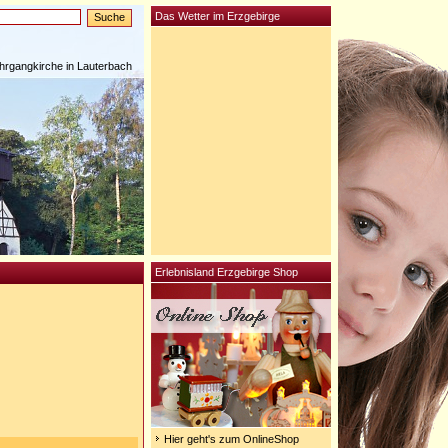
Das Wetter im Erzgebirge
rgangkirche in Lauterbach
Erlebnisland Erzgebirge Shop
Hier geht's zum OnlineShop