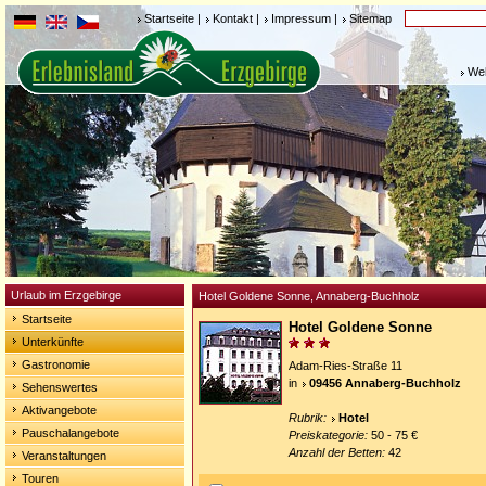
Startseite
|
Kontakt
|
Impressum
|
Sitemap
Weh
Urlaub im Erzgebirge
Hotel Goldene Sonne, Annaberg-Buchholz
Startseite
Hotel Goldene Sonne
Unterkünfte
Gastronomie
Adam-Ries-Straße 11
in
09456 Annaberg-Buchholz
Sehenswertes
Aktivangebote
Rubrik:
Hotel
Pauschalangebote
Preiskategorie:
50 - 75 €
Anzahl der Betten:
42
Veranstaltungen
Touren