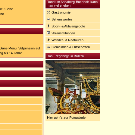
Rund um Annaberg-Buchholz kann
man viel erleben!
che Küche
Gastronomie
che
Sehenswertes
Sport- & Aktivangebote
Veranstaltungen
Wander- & Radtouren
Gemeinden & Ortschaften
-Gäne Menü, Vollpension auf
g bis 14 Jahre.
Das Erzgebirge in Bildern
Hier geht's zur Fotogalerie