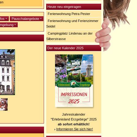
gen
Heute neu eingetragen
Ferienwohnung Petra Pester
nfos
Pauschalangebote
Ferienwohnung und Ferienzimmer
mgebung
Seidel
Campingplatz Lindenau an der
Silberstrasse
Der neue Kalender 2025
Jahreskalender
"Erlebnisland Erzgebirge" 2025
ab sofort erhältlich!
Informieren Sie sich hier!