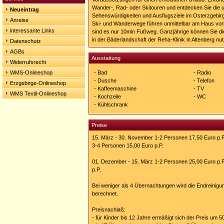
Wander-, Rad- oder Skitouren und entdecken Sie die 
Neueintrag
Sehenswürdigkeiten und Ausflugsziele im Osterzgebir
Anreise
Ski- und Wanderwege führen unmittelbar am Haus vor
interessante Links
sind es nur 10min Fußweg. Ganzjährige können Sie di
in der Bäderlandschaft der Reha-Klinik in Altenberg nu
Datenschutz
AGBs
Ausstattung
Widerrufsrecht
WMS-Onlineshop
- Bad
- Radio
- Dusche
- Telefon
Erzgebirge-Onlineshop
- Kaffeemaschine
- TV
WMS Textil-Onlineshop
- Kochzeile
- WC
- Kühlschrank
Preise
15. März - 30. November 1-2 Personen 17,50 Euro p.P
3-4 Personen 15,00 Euro p.P.
01. Dezember - 15. März 1-2 Personen 25,00 Euro p.P
p.P.
Bei weniger als 4 Übernachtungen wird die Endreinigu
berechnet.
Preisnachlaß:
- für Kinder bis 12 Jahre ermäßigt sich der Preis um 