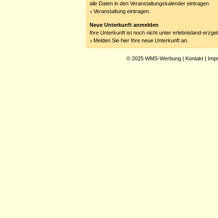
alle Daten in den Veranstaltungskalender eintragen.
Veranstaltung eintragen.
Neue Unterkunft anmelden
Ihre Unterkunft ist noch nicht unter erlebnisland-erzg
Melden Sie hier Ihre neue Unterkunft an.
© 2025
WMS-Werbung
|
Kontakt
|
Imp