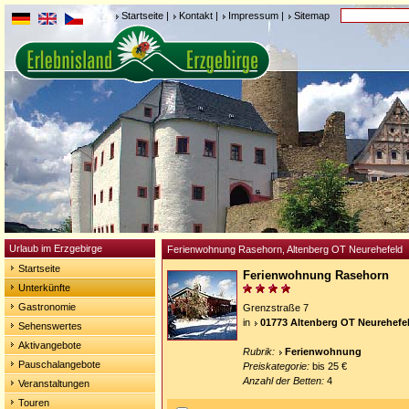
Startseite
|
Kontakt
|
Impressum
|
Sitemap
Urlaub im Erzgebirge
Ferienwohnung Rasehorn, Altenberg OT Neurehefeld
Startseite
Ferienwohnung Rasehorn
Unterkünfte
Gastronomie
Grenzstraße 7
in
01773 Altenberg OT Neurehefe
Sehenswertes
Aktivangebote
Rubrik:
Ferienwohnung
Pauschalangebote
Preiskategorie:
bis 25 €
Anzahl der Betten:
4
Veranstaltungen
Touren