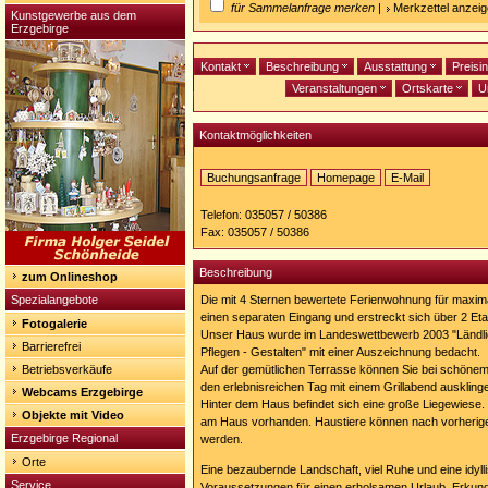
für Sammelanfrage merken
|
Merkzettel anzei
Kunstgewerbe aus dem
Erzgebirge
Kontakt
Beschreibung
Ausstattung
Preisi
Veranstaltungen
Ortskarte
U
Kontaktmöglichkeiten
Buchungsanfrage
Homepage
E-Mail
Homepage:
http://www.altenberg-
Telefon: 035057 / 50386
touristik.de/rasehorn
Fax: 035057 / 50386
Beschreibung
zum Onlineshop
Spezialangebote
Die mit 4 Sternen bewertete Ferienwohnung für maxim
einen separaten Eingang und erstreckt sich über 2 Et
Fotogalerie
Unser Haus wurde im Landeswettbewerb 2003 "Ländlic
Barrierefrei
Pflegen - Gestalten" mit einer Auszeichnung bedacht.
Betriebsverkäufe
Auf der gemütlichen Terrasse können Sie bei schönem
den erlebnisreichen Tag mit einem Grillabend auskling
Webcams Erzgebirge
Hinter dem Haus befindet sich eine große Liegewiese. Ei
Objekte mit Video
am Haus vorhanden. Haustiere können nach vorherig
Erzgebirge Regional
werden.
Orte
Eine bezaubernde Landschaft, viel Ruhe und eine idyll
Service
Voraussetzungen für einen erholsamen Urlaub. Erkun