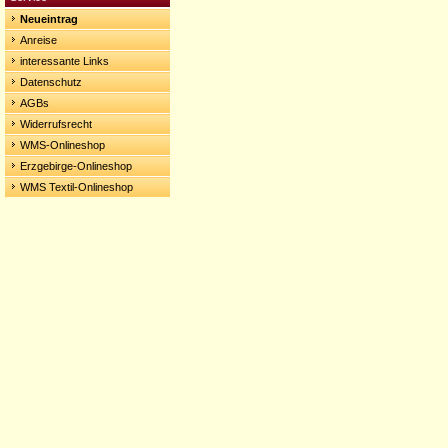
Neueintrag
Anreise
interessante Links
Datenschutz
AGBs
Widerrufsrecht
WMS-Onlineshop
Erzgebirge-Onlineshop
WMS Textil-Onlineshop