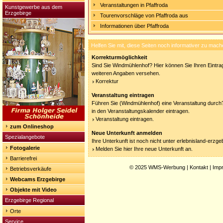
Veranstaltungen in Pfaffroda
Kunstgewerbe aus dem
Erzgebirge
Tourenvorschläge von Pfaffroda aus
Informationen über Pfaffroda
Helfen Sie mit, diese Seiten noch informativer zu mach
Korrekturmöglichkeit
Sind Sie Windmühlenhof? Hier können Sie Ihren Eintrag
weiteren Angaben versehen.
Korrektur
Veranstaltung eintragen
Führen Sie (Windmühlenhof) eine Veranstaltung durch?
in den Veranstaltungskalender eintragen.
Veranstaltung eintragen.
zum Onlineshop
Neue Unterkunft anmelden
Spezialangebote
Ihre Unterkunft ist noch nicht unter erlebnisland-erzg
Fotogalerie
Melden Sie hier Ihre neue Unterkunft an.
Barrierefrei
© 2025
WMS-Werbung
|
Kontakt
|
Imp
Betriebsverkäufe
Webcams Erzgebirge
Objekte mit Video
Erzgebirge Regional
Orte
Service