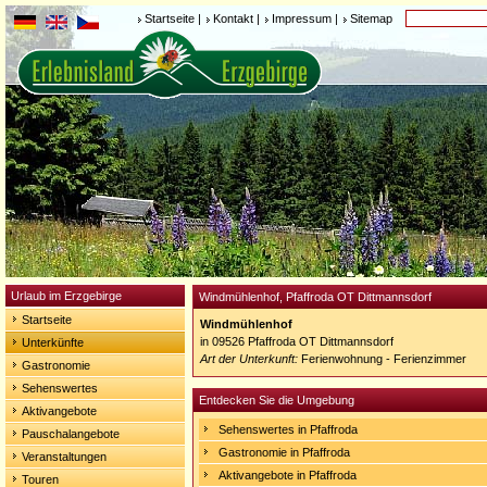
Startseite
|
Kontakt
|
Impressum
|
Sitemap
Urlaub im Erzgebirge
Windmühlenhof, Pfaffroda OT Dittmannsdorf
Startseite
Windmühlenhof
in 09526 Pfaffroda OT Dittmannsdorf
Unterkünfte
Art der Unterkunft:
Ferienwohnung - Ferienzimmer
Gastronomie
Sehenswertes
Entdecken Sie die Umgebung
Aktivangebote
Sehenswertes in Pfaffroda
Pauschalangebote
Gastronomie in Pfaffroda
Veranstaltungen
Aktivangebote in Pfaffroda
Touren