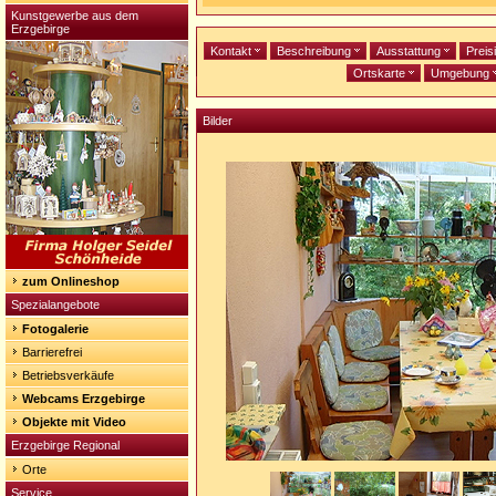
Kunstgewerbe aus dem
Erzgebirge
Kontakt
Beschreibung
Ausstattung
Preis
Ortskarte
Umgebung
Bilder
zum Onlineshop
Spezialangebote
Fotogalerie
Barrierefrei
Betriebsverkäufe
Webcams Erzgebirge
Objekte mit Video
Erzgebirge Regional
Orte
Service