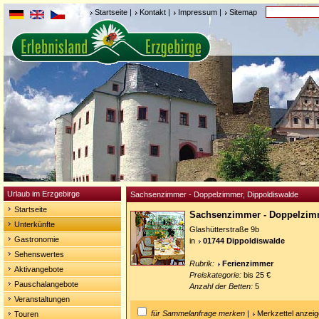
Startseite
|
Kontakt
|
Impressum
|
Sitemap
Urlaub im Erzgebirge
Sachsenzimmer - Doppelzimmer, Dippoldiswalde
Startseite
Sachsenzimmer - Doppelzi
Unterkünfte
Glashütterstraße 9b
Gastronomie
in
01744 Dippoldiswalde
Sehenswertes
Rubrik:
Ferienzimmer
Aktivangebote
Preiskategorie:
bis 25 €
Pauschalangebote
Anzahl der Betten:
5
Veranstaltungen
für Sammelanfrage merken
|
Merkzettel anzei
Touren