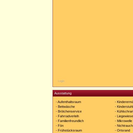
Login
Ausstattung
- Aufenthaltsraum
- Kindererm
- Bettwäsche
- Kinderstuhl
- Brötchenservice
- Kühlschra
- Fahrradverleih
- Liegewiese
- Familienfreundlich
- Mikrowelle
- Fön
- Nichtrauch
- Frühstücksraum
- Ortsrand