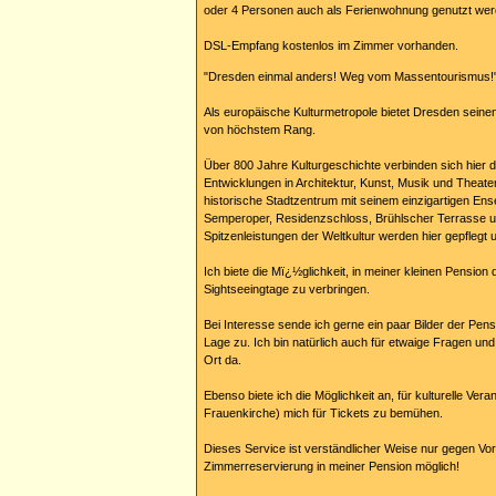
oder 4 Personen auch als Ferienwohnung genutzt wer
DSL-Empfang kostenlos im Zimmer vorhanden.
"Dresden einmal anders! Weg vom Massentourismus!
Als europäische Kulturmetropole bietet Dresden seine
von höchstem Rang.
Über 800 Jahre Kulturgeschichte verbinden sich hier
Entwicklungen in Architektur, Kunst, Musik und Theater
historische Stadtzentrum mit seinem einzigartigen En
Semperoper, Residenzschloss, Brühlscher Terrasse u
Spitzenleistungen der Weltkultur werden hier gepflegt
Ich biete die Mï¿½glichkeit, in meiner kleinen Pension 
Sightseeingtage zu verbringen.
Bei Interesse sende ich gerne ein paar Bilder der Pen
Lage zu. Ich bin natürlich auch für etwaige Fragen un
Ort da.
Ebenso biete ich die Möglichkeit an, für kulturelle Ver
Frauenkirche) mich für Tickets zu bemühen.
Dieses Service ist verständlicher Weise nur gegen Vo
Zimmerreservierung in meiner Pension möglich!