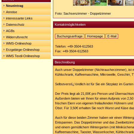
Neueintrag
Anreise
Foto: Sachsenzimmer - Doppelzimmer
interessante Links
Datenschutz
Kontaktmöglichkeiten
AGBs
Buchungsanfrage
Homepage
E-Mail
Widerrufsrecht
Homepage:
WMS-Onlineshop
http://www.sachsenzimmer.de
Telefon: +49-3504-612563
Erzgebirge-Onlineshop
Fax: +49-3504-612563
WMS Textil-Onlineshop
Beschreibung
Auch unser Doppelzimmer (Nichtraucherzimmer), ist 
Kühlschrank, Kaffeemaschine, Mikrowelle, Geschirr, 
Selbstverstï¿½ndlich ist für Sie ein Sitzplatz im Garten
Der Preis liegt ab 21,00€ pro Person und Übernachtun
Außerdem bieten wir Ihnen für einen Aufpreis von 2,50 
frischen Eiern von eigenen freilaufenden Hühnern u
Obst. Für 3,50€ erhalten Sie noch Wurst und Käse da
Auch für diese beiden Zimmer haben wir einen Winter
Entspannen. Das Doppelzimmer und das Zweibettzi
und einem gemütlichem Wintergarten (mit Miniküchena
Kaffeemaschine, Taoster, Wasserkocher, Kühlschrank