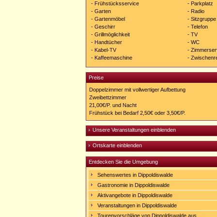
- Frühstücksservice
- Parkplatz
- Garten
- Radio
- Gartenmöbel
- Sitzgruppe
- Geschirr
- Telefon
- Grillmöglichkeit
- TV
- Handtücher
- WC
- Kabel-TV
- Zimmerser
- Kaffeemaschine
- Zwischenr
Preise
Doppelzimmer mit vollwertiger Aufbettung
Zweibettzimmer
21,00€/P. und Nacht
Frühstück bei Bedarf 2,50€ oder 3,50€/P.
Unsere Veranstaltungen einblenden
Ortskarte einblenden
Entdecken Sie die Umgebung
Sehenswertes in Dippoldiswalde
Gastronomie in Dippoldiswalde
Aktivangebote in Dippoldiswalde
Veranstaltungen in Dippoldiswalde
Tourenvorschläge von Dippoldiswalde aus