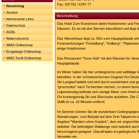
kranichsee.de
Fax: 037752 / 6787-77
Neueintrag
Anreise
Beschreibung
interessante Links
Das Hotel Zum Kranichsee bietet Hotelzimmer und Fe
Datenschutz
Häusern. Es ist mit drei Sternen klassifiziert und liegt
AGBs
Widerrufsrecht
Das Wiesenhaus liegt ca. 50m vom Hauptgebäude entfer
Ferienwohnungen "Fichtelberg", "Keilberg", "Plattenb
WMS-Onlineshop
einige Hotelzimmer.
Erzgebirge-Onlineshop
WMS Textil-Onlineshop
Das Restaurant "Toms Hütt" mit den Räumen für Verans
Hauptgebäude.
Im Winter haben Sie hier umfangreiche und vielfältige 
betreiben. In der schneesichersten Gegend Ost-Deuts
Ski-Langlauf beliebt und wird durch wunderbare und ge
"grenzenlos" nach Tschechien reichen, zu einem bes
Loipeneinstieg befindet sich wenige Meter vom Hotel en
Ort kostengünstig Ski und Skischuhe ausleihen. Der Ca
Skilift ist ca. 10 Minuten entfernt.
Im Sommer können Sie die wunderbare Gebirgsgegend
Wanderungen, zum Beispiel auf dem Drei-Talsperren
Angebot "Wandern ohne Gepäck", dem wir angeschlos
beliebter. Die befestigten Waldwege sind natürlich au
hervorragend geeignet. Überall laden erzgebirgische 
Verweilen ein.