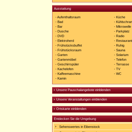
Ausstattung
- Aufenthaltsraum
- Küche
- Bad
- Kühlschra
- Bar
- Mikrowelle
- Dusche
- Parkplatz
- DVD
- Radio
- Elektroherd
- Restaurant
- Frühstücksbuffet
- Ruhig
- Frühstücksraum
- Sauna
- Garten
- Solarium
- Gartenmöbel
- Telefon
- Geschirrspüler
- Terrasse
- Kachelofen
- TV
- Kaffeemaschine
- WC
- Kamin
Unsere Pauschalangebote einblenden
Unsere Veranstaltungen einblenden
Ortskarte einblenden
Entdecken Sie die Umgebung
Sehenswertes in Eibenstock