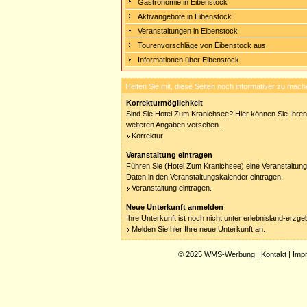
Gastronomie in Eibenstock
Aktivangebote in Eibenstock
Veranstaltungen in Eibenstock
Tourenvorschläge von Eibenstock aus
Informationen über Eibenstock
Helfen Sie mit, diese Seiten noch informativer zu mach
Korrekturmöglichkeit
Sind Sie Hotel Zum Kranichsee? Hier können Sie Ihren 
weiteren Angaben versehen.
Korrektur
Veranstaltung eintragen
Führen Sie (Hotel Zum Kranichsee) eine Veranstaltung
Daten in den Veranstaltungskalender eintragen.
Veranstaltung eintragen.
Neue Unterkunft anmelden
Ihre Unterkunft ist noch nicht unter erlebnisland-erzg
Melden Sie hier Ihre neue Unterkunft an.
© 2025
WMS-Werbung
|
Kontakt
|
Imp