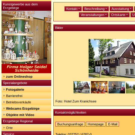
Kunstgewerbe aus dem
Erzgebirge
Kontakt
Beschreibung
Ausstattung
Veranstaltungen
Ortskarte
U
Bilder
zum Onlineshop
Spezialangebote
Fotogalerie
Barrierefrei
Foto: Hotel Zum Kranichsee
Betriebsverkäufe
Webcams Erzgebirge
Kontaktmöglichkeiten
Objekte mit Video
Erzgebirge Regional
Buchungsanfrage
Homepage
E-Mail
Orte
Homepage:
http://www.hotel-
Service
Telefon: 037752 / 6787-0