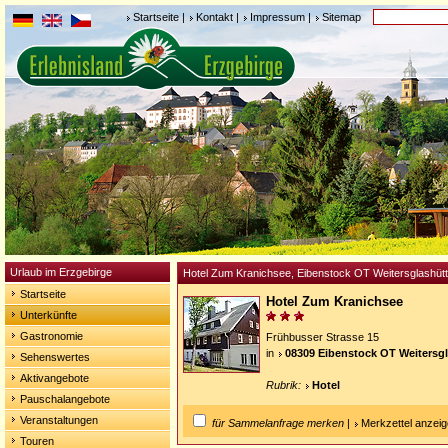
Startseite
|
Kontakt
|
Impressum
|
Sitemap
Urlaub im Erzgebirge
Hotel Zum Kranichsee, Eibenstock OT Weitersglashüt
Startseite
Hotel Zum Kranichsee
Unterkünfte
Gastronomie
Frühbusser Strasse 15
in
08309 Eibenstock OT Weitersg
Sehenswertes
Aktivangebote
Rubrik:
Hotel
Pauschalangebote
Veranstaltungen
für Sammelanfrage merken
|
Merkzettel anzei
Touren