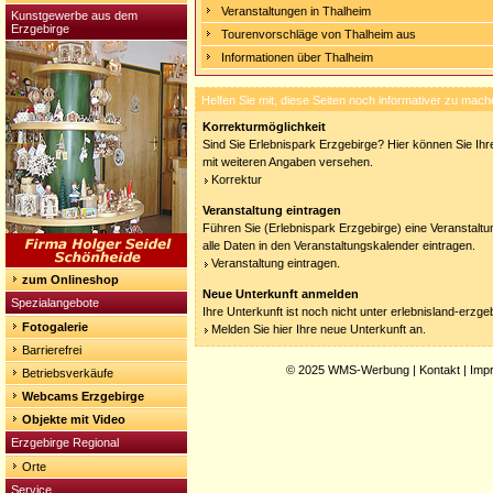
Veranstaltungen in Thalheim
Kunstgewerbe aus dem
Erzgebirge
Tourenvorschläge von Thalheim aus
Informationen über Thalheim
Helfen Sie mit, diese Seiten noch informativer zu mach
Korrekturmöglichkeit
Sind Sie Erlebnispark Erzgebirge? Hier können Sie Ihre
mit weiteren Angaben versehen.
Korrektur
Veranstaltung eintragen
Führen Sie (Erlebnispark Erzgebirge) eine Veranstalt
alle Daten in den Veranstaltungskalender eintragen.
Veranstaltung eintragen.
zum Onlineshop
Neue Unterkunft anmelden
Spezialangebote
Ihre Unterkunft ist noch nicht unter erlebnisland-erzg
Fotogalerie
Melden Sie hier Ihre neue Unterkunft an.
Barrierefrei
© 2025
WMS-Werbung
|
Kontakt
|
Imp
Betriebsverkäufe
Webcams Erzgebirge
Objekte mit Video
Erzgebirge Regional
Orte
Service