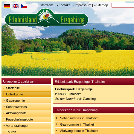
Startseite
|
Kontakt
|
Impressum
|
Sitemap
Urlaub im Erzgebirge
Erlebnispark Erzgebirge, Thalheim
Startseite
Erlebnispark Erzgebirge
in 09380 Thalheim
Unterkünfte
Art der Unterkunft:
Camping
Gastronomie
Sehenswertes
Entdecken Sie die Umgebung
Aktivangebote
Sehenswertes in Thalheim
Pauschalangebote
Gastronomie in Thalheim
Veranstaltungen
Aktivangebote in Thalheim
Touren