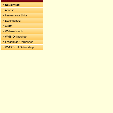
Neueintrag
Anreise
interessante Links
Datenschutz
AGBs
Widerrufsrecht
WMS-Onlineshop
Erzgebirge-Onlineshop
WMS Textil-Onlineshop