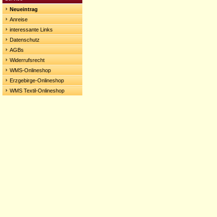
Neueintrag
Anreise
interessante Links
Datenschutz
AGBs
Widerrufsrecht
WMS-Onlineshop
Erzgebirge-Onlineshop
WMS Textil-Onlineshop