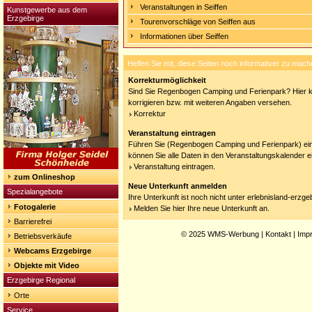
Veranstaltungen in Seiffen
Kunstgewerbe aus dem
Erzgebirge
Tourenvorschläge von Seiffen aus
Informationen über Seiffen
Helfen Sie mit, diese Seiten noch informativer zu mach
Korrekturmöglichkeit
Sind Sie Regenbogen Camping und Ferienpark? Hier k
korrigieren bzw. mit weiteren Angaben versehen.
Korrektur
Veranstaltung eintragen
Führen Sie (Regenbogen Camping und Ferienpark) ein
können Sie alle Daten in den Veranstaltungskalender e
Veranstaltung eintragen.
zum Onlineshop
Neue Unterkunft anmelden
Spezialangebote
Ihre Unterkunft ist noch nicht unter erlebnisland-erzg
Fotogalerie
Melden Sie hier Ihre neue Unterkunft an.
Barrierefrei
© 2025
WMS-Werbung
|
Kontakt
|
Imp
Betriebsverkäufe
Webcams Erzgebirge
Objekte mit Video
Erzgebirge Regional
Orte
Service