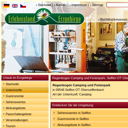
Startseite
|
Kontakt
|
Impressum
|
Sitemap
Buchdruckmuseum 
Urlaub im Erzgebirge
Regenbogen Camping und Ferienpark, Seiffen OT Obe
Startseite
Regenbogen Camping und Ferienpark
in 09548 Seiffen OT Oberseiffenbach
Unterkünfte
Art der Unterkunft:
Camping
Gastronomie
Sehenswertes
Entdecken Sie die Umgebung
Aktivangebote
Sehenswertes in Seiffen
Pauschalangebote
Gastronomie in Seiffen
Veranstaltungen
Aktivangebote in Seiffen
Touren