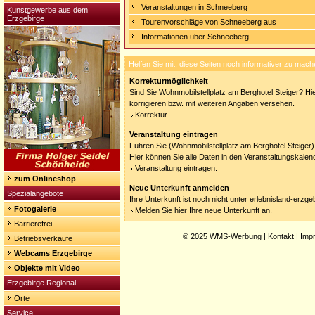
Veranstaltungen in Schneeberg
Kunstgewerbe aus dem
Erzgebirge
Tourenvorschläge von Schneeberg aus
Informationen über Schneeberg
Helfen Sie mit, diese Seiten noch informativer zu mach
Korrekturmöglichkeit
Sind Sie Wohnmobilstellplatz am Berghotel Steiger? Hi
korrigieren bzw. mit weiteren Angaben versehen.
Korrektur
Veranstaltung eintragen
Führen Sie (Wohnmobilstellplatz am Berghotel Steiger)
Hier können Sie alle Daten in den Veranstaltungskalen
Veranstaltung eintragen.
zum Onlineshop
Neue Unterkunft anmelden
Spezialangebote
Ihre Unterkunft ist noch nicht unter erlebnisland-erzg
Fotogalerie
Melden Sie hier Ihre neue Unterkunft an.
Barrierefrei
© 2025
WMS-Werbung
|
Kontakt
|
Imp
Betriebsverkäufe
Webcams Erzgebirge
Objekte mit Video
Erzgebirge Regional
Orte
Service