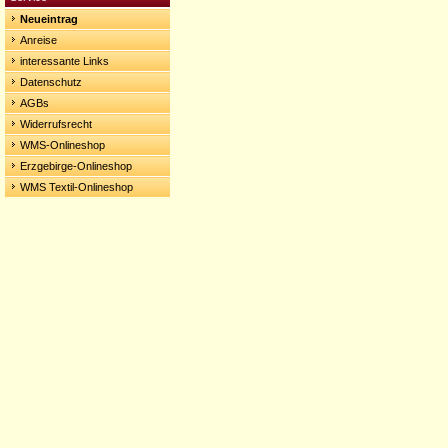
Neueintrag
Anreise
interessante Links
Datenschutz
AGBs
Widerrufsrecht
WMS-Onlineshop
Erzgebirge-Onlineshop
WMS Textil-Onlineshop