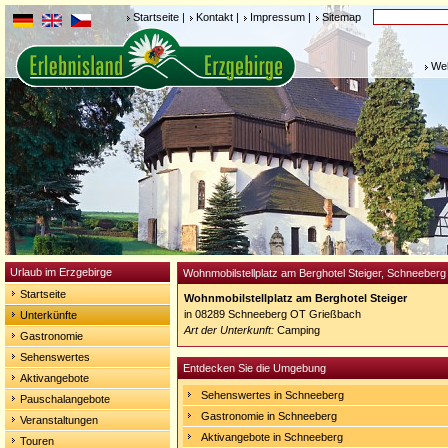
Startseite
|
Kontakt
|
Impressum
|
Sitemap
Weh
Urlaub im Erzgebirge
Wohnmobilstellplatz am Berghotel Steiger, Schneeber
Startseite
Wohnmobilstellplatz am Berghotel Steiger
in 08289 Schneeberg OT Grießbach
Unterkünfte
Art der Unterkunft:
Camping
Gastronomie
Sehenswertes
Entdecken Sie die Umgebung
Aktivangebote
Sehenswertes in Schneeberg
Pauschalangebote
Gastronomie in Schneeberg
Veranstaltungen
Aktivangebote in Schneeberg
Touren