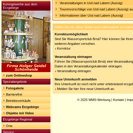
Veranstaltungen in Usti nad Labem (Aussig)
Kunstgewerbe aus dem
Erzgebirge
Tourenvorschläge von Usti nad Labem (Aussig) a
Informationen über Usti nad Labem (Aussig)
Helfen Sie mit, diese Seiten noch informativer zu mach
Korrekturmöglichkeit
Sind Sie Wassersportclub Brná? Hier können Sie Ihren 
weiteren Angaben versehen.
Korrektur
Veranstaltung eintragen
Führen Sie (Wassersportclub Brná) eine Veranstaltung
Daten in den Veranstaltungskalender eintragen.
Veranstaltung eintragen.
zum Onlineshop
Neue Unterkunft anmelden
Spezialangebote
Ihre Unterkunft ist noch nicht unter erlebnisland-erzg
Fotogalerie
Melden Sie hier Ihre neue Unterkunft an.
Barrierefrei
© 2025
WMS-Werbung
|
Kontakt
|
Imp
Betriebsverkäufe
Webcams Erzgebirge
Objekte mit Video
Erzgebirge Regional
Orte
Service