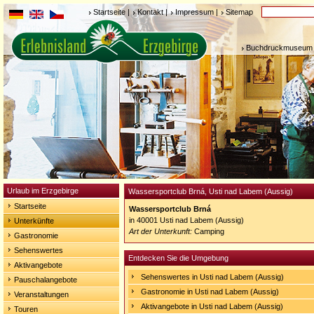
Startseite
|
Kontakt
|
Impressum
|
Sitemap
Buchdruckmuseum 
Urlaub im Erzgebirge
Wassersportclub Brná, Usti nad Labem (Aussig)
Startseite
Wassersportclub Brná
in 40001 Usti nad Labem (Aussig)
Unterkünfte
Art der Unterkunft:
Camping
Gastronomie
Sehenswertes
Entdecken Sie die Umgebung
Aktivangebote
Sehenswertes in Usti nad Labem (Aussig)
Pauschalangebote
Gastronomie in Usti nad Labem (Aussig)
Veranstaltungen
Aktivangebote in Usti nad Labem (Aussig)
Touren