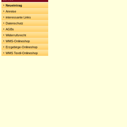
Neueintrag
Anreise
interessante Links
Datenschutz
AGBs
Widerrufsrecht
WMS-Onlineshop
Erzgebirge-Onlineshop
WMS Textil-Onlineshop