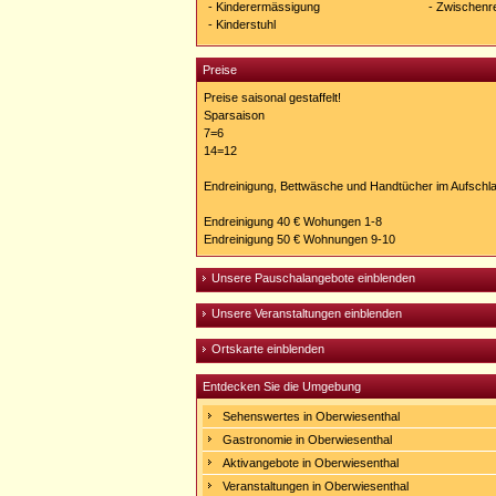
- Kinderermässigung
- Zwischenr
- Kinderstuhl
Preise
Preise saisonal gestaffelt!
Sparsaison
7=6
14=12
Endreinigung, Bettwäsche und Handtücher im Aufschla
Endreinigung 40 € Wohungen 1-8
Endreinigung 50 € Wohnungen 9-10
Unsere Pauschalangebote einblenden
Unsere Veranstaltungen einblenden
Ortskarte einblenden
Entdecken Sie die Umgebung
Sehenswertes in Oberwiesenthal
Gastronomie in Oberwiesenthal
Aktivangebote in Oberwiesenthal
Veranstaltungen in Oberwiesenthal