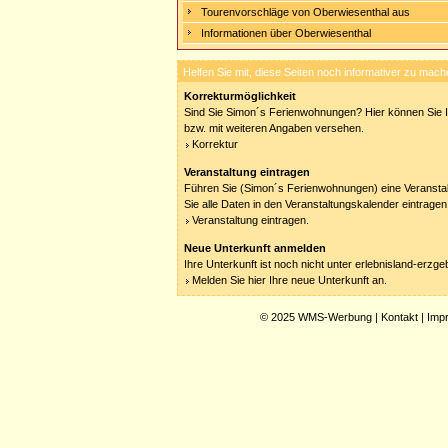
Tourenvorschläge von Oberwiesenthal aus
Informationen über Oberwiesenthal
Helfen Sie mit, diese Seiten noch informativer zu mach
Korrekturmöglichkeit
Sind Sie Simon´s Ferienwohnungen? Hier können Sie Ih
bzw. mit weiteren Angaben versehen.
Korrektur
Veranstaltung eintragen
Führen Sie (Simon´s Ferienwohnungen) eine Veransta
Sie alle Daten in den Veranstaltungskalender eintragen
Veranstaltung eintragen.
Neue Unterkunft anmelden
Ihre Unterkunft ist noch nicht unter erlebnisland-erzg
Melden Sie hier Ihre neue Unterkunft an.
© 2025
WMS-Werbung
|
Kontakt
|
Imp