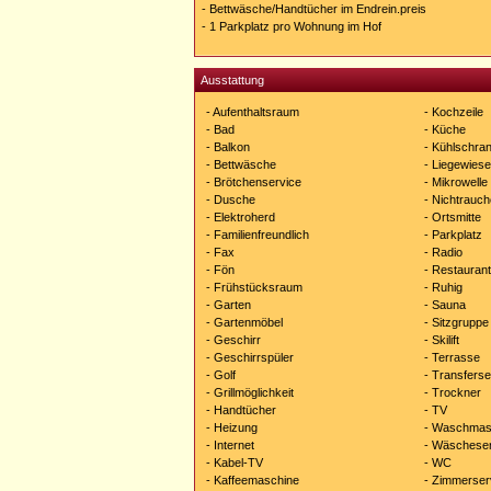
- Bettwäsche/Handtücher im Endrein.preis
- 1 Parkplatz pro Wohnung im Hof
Ausstattung
- Aufenthaltsraum
- Kochzeile
- Bad
- Küche
- Balkon
- Kühlschra
- Bettwäsche
- Liegewiese
- Brötchenservice
- Mikrowelle
- Dusche
- Nichtrauch
- Elektroherd
- Ortsmitte
- Familienfreundlich
- Parkplatz
- Fax
- Radio
- Fön
- Restaurant
- Frühstücksraum
- Ruhig
- Garten
- Sauna
- Gartenmöbel
- Sitzgruppe
- Geschirr
- Skilift
- Geschirrspüler
- Terrasse
- Golf
- Transferse
- Grillmöglichkeit
- Trockner
- Handtücher
- TV
- Heizung
- Waschmas
- Internet
- Wäscheser
- Kabel-TV
- WC
- Kaffeemaschine
- Zimmerser