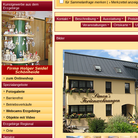
für Sammelanfrage merken
|
Merkzettel anzei
Kunstgewerbe aus dem
Erzgebirge
Kontakt
Beschreibung
Ausstattung
Preisi
Veranstaltungen
Ortskarte
U
Bilder
zum Onlineshop
Spezialangebote
Fotogalerie
Barrierefrei
Betriebsverkäufe
Webcams Erzgebirge
Objekte mit Video
Erzgebirge Regional
Orte
Service