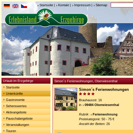
Startseite
|
Kontakt
|
Impressum
|
Sitemap
Urlaub im Erzgebirge
Simon´s Ferienwohnungen, Oberwiesenthal
Startseite
Simon´s Ferienwohnungen
Unterkünfte
Gastronomie
Brauhausstr. 16
in
09484 Oberwiesenthal
Sehenswertes
Aktivangebote
Rubrik:
Ferienwohnung
Pauschalangebote
Preiskategorie:
50 - 75 €
Anzahl der Betten:
26
Veranstaltungen
Touren