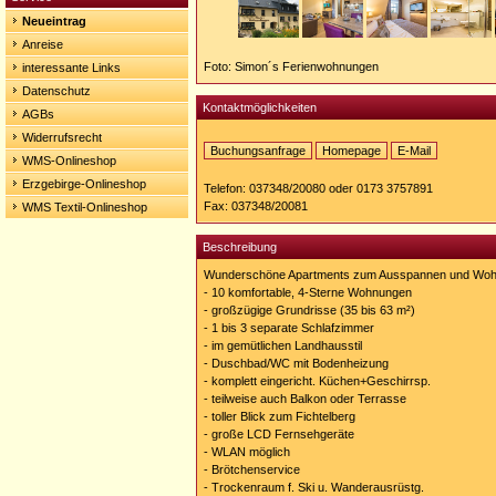
Neueintrag
Anreise
Foto: Simon´s Ferienwohnungen
interessante Links
Datenschutz
Kontaktmöglichkeiten
AGBs
Widerrufsrecht
Buchungsanfrage
Homepage
E-Mail
WMS-Onlineshop
Homepage:
http://www.simon-
Erzgebirge-Onlineshop
Telefon: 037348/20080 oder 0173 3757891
oberwiesenthal.de
Fax: 037348/20081
WMS Textil-Onlineshop
Beschreibung
Wunderschöne Apartments zum Ausspannen und Wohl
- 10 komfortable, 4-Sterne Wohnungen
- großzügige Grundrisse (35 bis 63 m²)
- 1 bis 3 separate Schlafzimmer
- im gemütlichen Landhausstil
- Duschbad/WC mit Bodenheizung
- komplett eingericht. Küchen+Geschirrsp.
- teilweise auch Balkon oder Terrasse
- toller Blick zum Fichtelberg
- große LCD Fernsehgeräte
- WLAN möglich
- Brötchenservice
- Trockenraum f. Ski u. Wanderausrüstg.