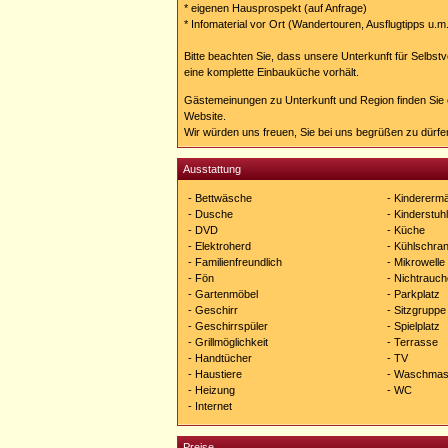
* eigenen Hausprospekt (auf Anfrage)
* Infomaterial vor Ort (Wandertouren, Ausflugtipps u.m
Bitte beachten Sie, dass unsere Unterkunft für Selbst
eine komplette Einbauküche vorhält.
Gästemeinungen zu Unterkunft und Region finden Sie e
Website.
Wir würden uns freuen, Sie bei uns begrüßen zu dürfe
Ausstattung
- Bettwäsche
- Kindererm
- Dusche
- Kinderstuhl
- DVD
- Küche
- Elektroherd
- Kühlschra
- Familienfreundlich
- Mikrowelle
- Fön
- Nichtrauch
- Gartenmöbel
- Parkplatz
- Geschirr
- Sitzgruppe
- Geschirrspüler
- Spielplatz
- Grillmöglichkeit
- Terrasse
- Handtücher
- TV
- Haustiere
- Waschmas
- Heizung
- WC
- Internet
Preise