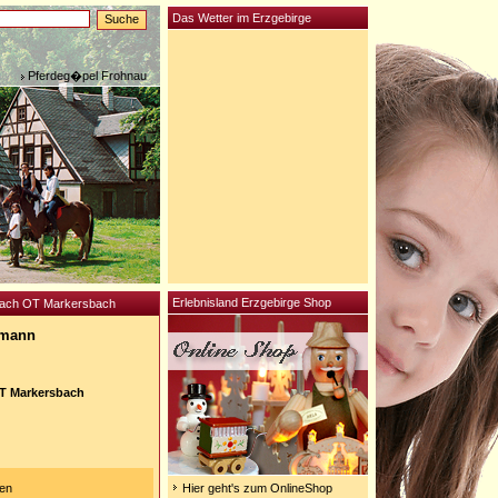
Das Wetter im Erzgebirge
Pferdeg�pel Frohnau
Erlebnisland Erzgebirge Shop
bach OT Markersbach
lmann
T Markersbach
gen
Hier geht's zum OnlineShop