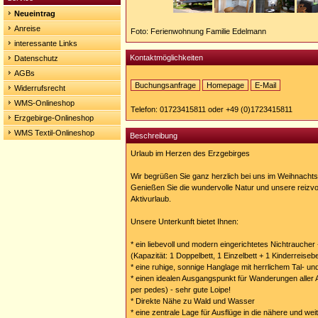
Neueintrag
Anreise
Foto: Ferienwohnung Familie Edelmann
interessante Links
Kontaktmöglichkeiten
Datenschutz
AGBs
Buchungsanfrage
Homepage
E-Mail
Widerrufsrecht
Homepage:
WMS-Onlineshop
https://http://www.familie-
Telefon: 01723415811 oder +49 (0)1723415811
edelmann.de
Erzgebirge-Onlineshop
WMS Textil-Onlineshop
Beschreibung
Urlaub im Herzen des Erzgebirges
Wir begrüßen Sie ganz herzlich bei uns im Weihnachts
Genießen Sie die wundervolle Natur und unsere reizvo
Aktivurlaub.
Unsere Unterkunft bietet Ihnen:
* ein liebevoll und modern eingerichtetes Nichtraucher 
(Kapazität: 1 Doppelbett, 1 Einzelbett + 1 Kinderreisebe
* eine ruhige, sonnige Hanglage mit herrlichem Tal- und
* einen idealen Ausgangspunkt für Wanderungen aller 
per pedes) - sehr gute Loipe!
* Direkte Nähe zu Wald und Wasser
* eine zentrale Lage für Ausflüge in die nähere und 