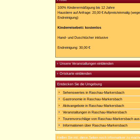
100% Kinderermäßigung bis 12 Jahre
Haustiere auf Anfrage: 20,00 € Aufpreis/einmalig (weg
Endreinigung)
Kinderreisebett: kostenlos
Hand- und Duschtücher inklusive
Endreinigung: 30,00 €
Unsere Veranstaltungen einblenden
Ortskarte einblenden
Entdecken Sie die Umgebung
Sehenswertes in Raschau-Markersbach
Gastronomie in Raschau-Markersbach
Aktivangebote in Raschau-Markersbach
Veranstaltungen in Raschau-Markersbach
Tourenvorschläge von Raschau-Markersbach aus
Informationen über Raschau-Markersbach
Helfen Sie mit, diese Seiten noch informativer zu mach