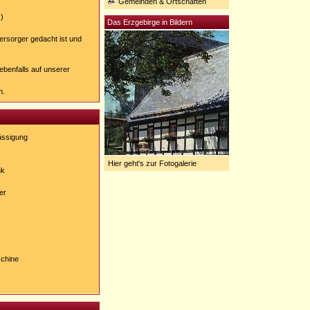
Gemeinden & Ortschaften
.)
Das Erzgebirge in Bildern
versorger gedacht ist und
benfalls auf unserer
n.
ässigung
Hier geht's zur Fotogalerie
nk
er
chine