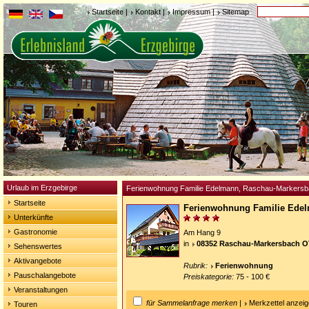
Startseite
|
Kontakt
|
Impressum
|
Sitemap
Urlaub im Erzgebirge
Ferienwohnung Familie Edelmann, Raschau-Markers
Startseite
Ferienwohnung Familie Ede
Unterkünfte
Gastronomie
Am Hang 9
in
08352 Raschau-Markersbach O
Sehenswertes
Aktivangebote
Rubrik:
Ferienwohnung
Pauschalangebote
Preiskategorie:
75 - 100 €
Veranstaltungen
für Sammelanfrage merken
|
Merkzettel anzei
Touren