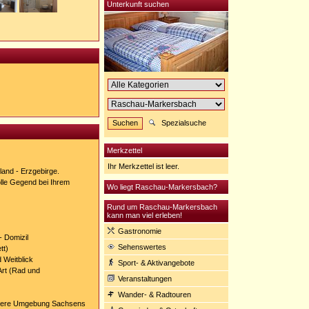
Unterkunft suchen
Spezialsuche
Merkzettel
Ihr Merkzettel ist leer.
land - Erzgebirge.
lle Gegend bei Ihrem
Wo liegt Raschau-Markersbach?
Rund um Raschau-Markersbach
kann man viel erleben!
Gastronomie
- Domizil
Sehenswertes
tt)
 Weitblick
Sport- & Aktivangebote
Art (Rad und
Veranstaltungen
Wander- & Radtouren
weitere Umgebung Sachsens