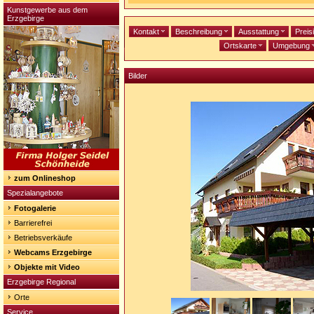
Kunstgewerbe aus dem
Erzgebirge
Kontakt
Beschreibung
Ausstattung
Preis
Ortskarte
Umgebung
Bilder
zum Onlineshop
Spezialangebote
Fotogalerie
Barrierefrei
Betriebsverkäufe
Webcams Erzgebirge
Objekte mit Video
Erzgebirge Regional
Orte
Service