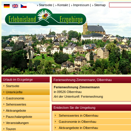
Startseite
|
Kontakt
|
Impressum
|
Sitemap
Urlaub im Erzgebirge
Ferienwohnung Zimmermann, Olbernhau
Startseite
Ferienwohnung Zimmermann
in 09526 Olbernhau
Unterkünfte
Art der Unterkunft:
Ferienwohnung
Gastronomie
Sehenswertes
Entdecken Sie die Umgebung
Aktivangebote
Sehenswertes in Olbernhau
Pauschalangebote
Gastronomie in Olbernhau
Veranstaltungen
Aktivangebote in Olbernhau
Touren