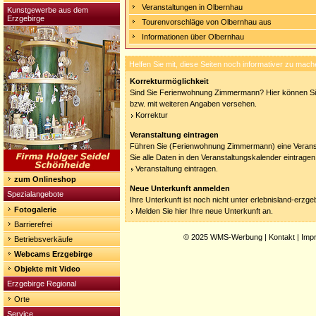
Veranstaltungen in Olbernhau
Kunstgewerbe aus dem
Erzgebirge
Tourenvorschläge von Olbernhau aus
Informationen über Olbernhau
Helfen Sie mit, diese Seiten noch informativer zu mach
Korrekturmöglichkeit
Sind Sie Ferienwohnung Zimmermann? Hier können Sie 
bzw. mit weiteren Angaben versehen.
Korrektur
Veranstaltung eintragen
Führen Sie (Ferienwohnung Zimmermann) eine Verans
Sie alle Daten in den Veranstaltungskalender eintragen
Veranstaltung eintragen.
zum Onlineshop
Neue Unterkunft anmelden
Spezialangebote
Ihre Unterkunft ist noch nicht unter erlebnisland-erzg
Fotogalerie
Melden Sie hier Ihre neue Unterkunft an.
Barrierefrei
© 2025
WMS-Werbung
|
Kontakt
|
Imp
Betriebsverkäufe
Webcams Erzgebirge
Objekte mit Video
Erzgebirge Regional
Orte
Service