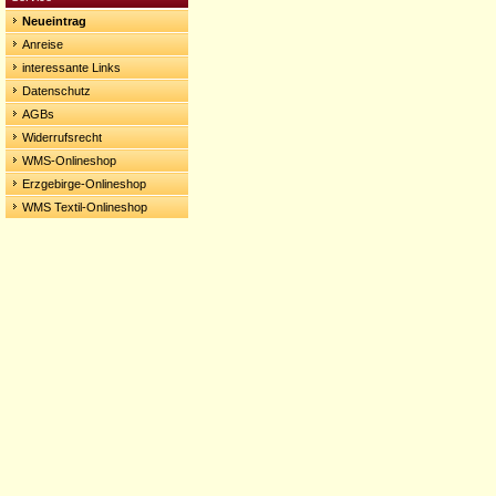
Neueintrag
Anreise
interessante Links
Datenschutz
AGBs
Widerrufsrecht
WMS-Onlineshop
Erzgebirge-Onlineshop
WMS Textil-Onlineshop