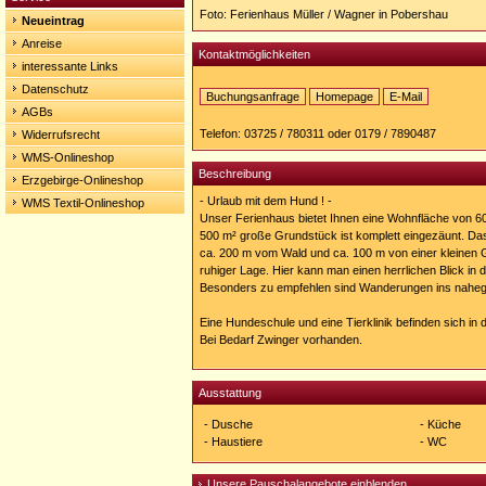
Foto: Ferienhaus Müller / Wagner in Pobershau
Neueintrag
Anreise
Kontaktmöglichkeiten
interessante Links
Datenschutz
Buchungsanfrage
Homepage
E-Mail
AGBs
Homepage:
http://www.urlaub-
Telefon: 03725 / 780311 oder 0179 / 7890487
Widerrufsrecht
fuer-
hundebesitzer.de/
WMS-Onlineshop
Beschreibung
Erzgebirge-Onlineshop
- Urlaub mit dem Hund ! -
WMS Textil-Onlineshop
Unser Ferienhaus bietet Ihnen eine Wohnfläche von 6
500 m² große Grundstück ist komplett eingezäunt. Da
ca. 200 m vom Wald und ca. 100 m von einer kleinen Ga
ruhiger Lage. Hier kann man einen herrlichen Blick in 
Besonders zu empfehlen sind Wanderungen ins nahe
Eine Hundeschule und eine Tierklinik befinden sich in 
Bei Bedarf Zwinger vorhanden.
Ausstattung
- Dusche
- Küche
- Haustiere
- WC
Unsere Pauschalangebote einblenden