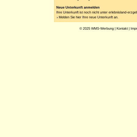
Neue Unterkunft anmelden
Ihre Unterkunft ist noch nicht unter erlebnisland-erzg
Melden Sie hier Ihre neue Unterkunft an.
© 2025
WMS-Werbung
|
Kontakt
|
Imp