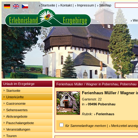
Startseite
|
Kontakt
|
Impressum
|
Sitemap
Weh
Urlaub im Erzgebirge
Ferienhaus Müller / Wagner in Pobershau, Pobershau
Startseite
Ferienhaus Müller / Wagner 
Unterkünfte
Gartenstr. 22
Gastronomie
in
09496 Pobershau
Sehenswertes
Rubrik:
Ferienhaus
Aktivangebote
Pauschalangebote
für Sammelanfrage merken
|
Merkzettel anzei
Veranstaltungen
Touren