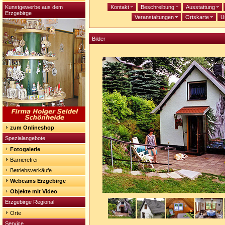
Kunstgewerbe aus dem
Kontakt
Beschreibung
Ausstattung
Erzgebirge
Veranstaltungen
Ortskarte
U
Bilder
zum Onlineshop
Spezialangebote
Fotogalerie
Barrierefrei
Betriebsverkäufe
Webcams Erzgebirge
Objekte mit Video
Erzgebirge Regional
Orte
Service