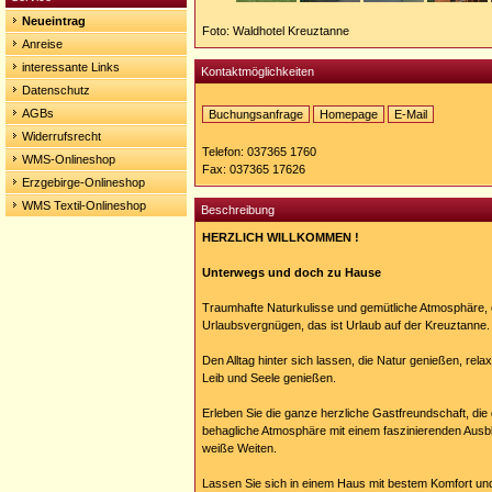
Neueintrag
Foto: Waldhotel Kreuztanne
Anreise
interessante Links
Kontaktmöglichkeiten
Datenschutz
AGBs
Buchungsanfrage
Homepage
E-Mail
Homepage:
Widerrufsrecht
http://www.kreuztanne.de
Telefon: 037365 1760
WMS-Onlineshop
Fax: 037365 17626
Erzgebirge-Onlineshop
WMS Textil-Onlineshop
Beschreibung
HERZLICH WILLKOMMEN !
Unterwegs und doch zu Hause
Traumhafte Naturkulisse und gemütliche Atmosphäre, 
Urlaubsvergnügen, das ist Urlaub auf der Kreuztanne.
Den Alltag hinter sich lassen, die Natur genießen, rel
Leib und Seele genießen.
Erleben Sie die ganze herzliche Gastfreundschaft, die 
behagliche Atmosphäre mit einem faszinierenden Ausbl
weiße Weiten.
Lassen Sie sich in einem Haus mit bestem Komfort un