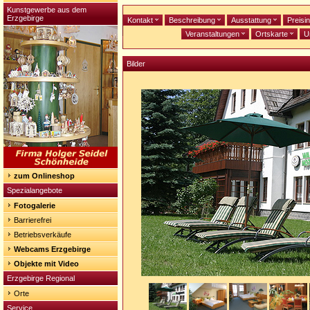
Kunstgewerbe aus dem
Erzgebirge
Kontakt
Beschreibung
Ausstattung
Preisi
Veranstaltungen
Ortskarte
U
Bilder
zum Onlineshop
Spezialangebote
Fotogalerie
Barrierefrei
Betriebsverkäufe
Webcams Erzgebirge
Objekte mit Video
Erzgebirge Regional
Orte
Service