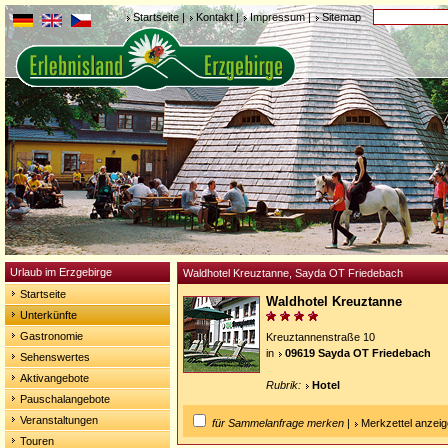
Startseite
|
Kontakt
|
Impressum
|
Sitemap
Urlaub im Erzgebirge
Waldhotel Kreuztanne, Sayda OT Friedebach
Startseite
Waldhotel Kreuztanne
Unterkünfte
Gastronomie
Kreuztannenstraße 10
in
09619 Sayda OT Friedebach
Sehenswertes
Aktivangebote
Rubrik:
Hotel
Pauschalangebote
Veranstaltungen
für Sammelanfrage merken
|
Merkzettel anzei
Touren