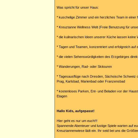
Was spricht für unser Haus:
* kuschelige Zimmer und ein herzliches Team in einer 
* Kreuztanne Wellness Welt (Freie Benutzung für unse
* die kulinarischen Ideen unserer Küche lassen keine
* Tagen und Teamen, konzentriert und erfolgreich auf
* die vielen Sehenswürdigkeiten des Erzgebirges direk
* Wanderungen, Rad- oder Skitouren
* Tagesausflüge nach Dresden, Sächsische Schweiz 
Prag, Karlsbad, Marienbad oder Franzensbad
* kostenloses Parken, Ent- und Beladen vor der Haustür
Etagen
Hallo Kids, aufgepasst!
Hier geht es nur um euch!!!
Spannende Abenteuer und lustige Spiele warten auf eu
Kreuztannenwiese lädt ein. Ihr seid bei uns die Größte