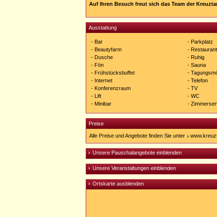
Auf Ihren Besuch freut sich das Team der Kreuzta
Ausstattung
- Bar
- Parkplatz
- Beautyfarm
- Restaurant
- Dusche
- Ruhig
- Fön
- Sauna
- Frühstücksbuffet
- Tagungsmö
- Internet
- Telefon
- Konferenzraum
- TV
- Lift
- WC
- Minibar
- Zimmerser
Preise
Alle Preise und Angebote finden Sie unter
www.kreuz
Unsere Pauschalangebote einblenden
Unsere Veranstaltungen einblenden
Ortskarte ausblenden