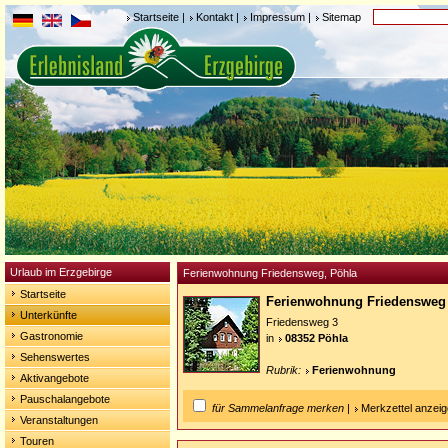
Startseite
|
Kontakt
|
Impressum
|
Sitemap
Urlaub im Erzgebirge
Ferienwohnung Friedensweg, Pöhla
Startseite
Ferienwohnung Friedenswe
Unterkünfte
Friedensweg 3
Gastronomie
in
08352 Pöhla
Sehenswertes
Rubrik:
Ferienwohnung
Aktivangebote
Pauschalangebote
für Sammelanfrage merken
|
Merkzettel anzei
Veranstaltungen
Touren