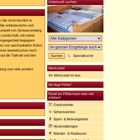
Unterkunft suchen
Sie recht herzlich in
ie erlebnisreiche und
n unweit von Schwarzenberg.
 Landschaft, mit seiner
Vergangenheit begegnen
ünden von wechselndem Ruhm.
ionen beeindrucken noch
auf die Tatkraft und den
Spezialsuche
Merkzettel
ung und viele positive
.
Ihr Merkzettel ist leer.
Wo liegt Pöhla?
Rund um Pöhla kann man viel
erleben!
Gastronomie
Sehenswertes
Sport- & Aktivangebote
Veranstaltungen
Wander- & Radtouren