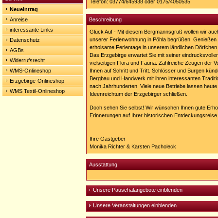
Telefon: 03774/645938 oder 0175/4050535
in-
Neueintrag
poehla.de
Anreise
Beschreibung
interessante Links
Glück Auf - Mit diesem Bergmannsgruß wollen wir auch 
unserer Ferienwohnung in Pöhla begrüßen. Genießen S
Datenschutz
erholsame Ferientage in unserem ländlichen Dörfche
AGBs
Das Erzgebirge erwartet Sie mit seiner eindrucksvollen
Widerrufsrecht
vielseitigen Flora und Fauna. Zahlreiche Zeugen der 
WMS-Onlineshop
Ihnen auf Schritt und Tritt. Schlösser und Burgen k
Bergbau und Handwerk mit ihren interessanten Tradit
Erzgebirge-Onlineshop
nach Jahrhunderten. Viele neue Betriebe lassen heute 
WMS Textil-Onlineshop
Ideenreichtum der Erzgebirger schließen.
Doch sehen Sie selbst! Wir wünschen Ihnen gute Erhol
Erinnerungen auf Ihrer historischen Entdeckungsreise
Ihre Gastgeber
Monika Richter & Karsten Pacholeck
Ausstattung
Unsere Pauschalangebote einblenden
Unsere Veranstaltungen einblenden