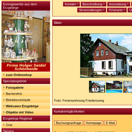
Kunstgewerbe aus dem
Kontakt
Beschreibung
Ausstattung
Erzgebirge
Veranstaltungen
Ortskarte
U
Bilder
zum Onlineshop
Spezialangebote
Fotogalerie
Barrierefrei
Betriebsverkäufe
Foto: Ferienwohnung Friedensweg
Webcams Erzgebirge
Kontaktmöglichkeiten
Objekte mit Video
Erzgebirge Regional
Buchungsanfrage
Homepage
E-Mail
Orte
Homepage:
Service
http://www.ferien-