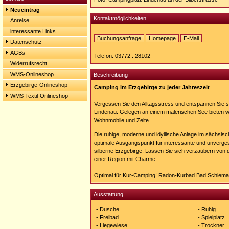
Neueintrag
Kontaktmöglichkeiten
Anreise
interessante Links
Buchungsanfrage
Homepage
E-Mail
Datenschutz
Homepage:
AGBs
https://http://www.campingplatz-
Telefon: 03772 . 28102
lindenau.de
Widerrufsrecht
WMS-Onlineshop
Beschreibung
Erzgebirge-Onlineshop
Camping im Erzgebirge zu jeder Jahreszeit
WMS Textil-Onlineshop
Vergessen Sie den Alltagsstress und entspannen Sie 
Lindenau. Gelegen an einem malerischen See bieten wir
Wohnmobile und Zelte.
Die ruhige, moderne und idyllische Anlage im sächsisc
optimale Ausgangspunkt für interessante und unverge
silberne Erzgebirge. Lassen Sie sich verzaubern von 
einer Region mit Charme.
Optimal für Kur-Camping! Radon-Kurbad Bad Schlema c
Ausstattung
- Dusche
- Ruhig
- Freibad
- Spielplatz
- Liegewiese
- Trockner