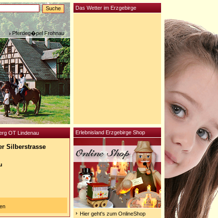
Das Wetter im Erzgebirge
Pferdeg�pel Frohnau
Erlebnisland Erzgebirge Shop
berg OT Lindenau
r Silberstrasse
u
gen
Hier geht's zum OnlineShop