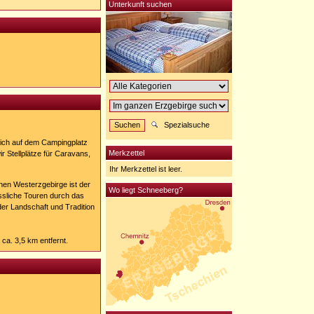
Unterkunft suchen
Spezialsuche
sich auf dem Campingplatz
Merkzettel
 Stellplätze für Caravans,
Ihr Merkzettel ist leer.
hen Westerzgebirge ist der
Wo liegt Schneeberg?
ssliche Touren durch das
der Landschaft und Tradition
a. 3,5 km entfernt.