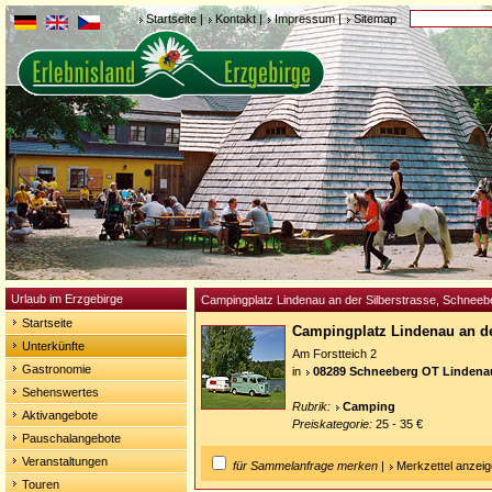
Startseite
|
Kontakt
|
Impressum
|
Sitemap
Urlaub im Erzgebirge
Campingplatz Lindenau an der Silberstrasse, Schnee
Startseite
Campingplatz Lindenau an de
Unterkünfte
Am Forstteich 2
Gastronomie
in
08289 Schneeberg OT Lindena
Sehenswertes
Rubrik:
Camping
Aktivangebote
Preiskategorie:
25 - 35 €
Pauschalangebote
Veranstaltungen
für Sammelanfrage merken
|
Merkzettel anzei
Touren