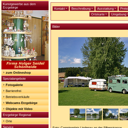
Kunstgewerbe aus dem
Erzgebirge
Kontakt
Beschreibung
Ausstattung
Preis
Ortskarte
Umgebung
Bilder
zum Onlineshop
Spezialangebote
Fotogalerie
Barrierefrei
Betriebsverkäufe
Webcams Erzgebirge
Objekte mit Video
Erzgebirge Regional
Orte
Service
Foto: Campingplatz Lindenau an der Silberstrasse