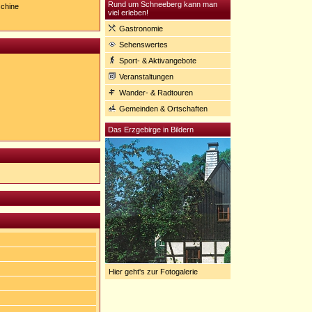
Rund um Schneeberg kann man
chine
viel erleben!
Gastronomie
Sehenswertes
Sport- & Aktivangebote
Veranstaltungen
Wander- & Radtouren
Gemeinden & Ortschaften
Das Erzgebirge in Bildern
Hier geht's zur Fotogalerie