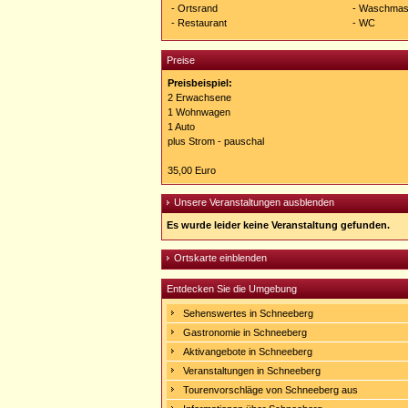
- Ortsrand
- Waschmas
- Restaurant
- WC
Preise
Preisbeispiel:
2 Erwachsene
1 Wohnwagen
1 Auto
plus Strom - pauschal
35,00 Euro
Unsere Veranstaltungen ausblenden
Es wurde leider keine Veranstaltung gefunden.
Ortskarte einblenden
Entdecken Sie die Umgebung
Sehenswertes in Schneeberg
Gastronomie in Schneeberg
Aktivangebote in Schneeberg
Veranstaltungen in Schneeberg
Tourenvorschläge von Schneeberg aus