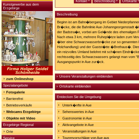
Kontakt
Beschreibung
Ortskarte
Kunstgewerbe aus dem
Erzgebirge
Beschreibung
Beginn ist am Bahn�bergang im Gebiet Niederpfannen
Br�cke, die die Bahnlinie Aue-Johanngeorgenstadt �b
der Badstra�e, vorbei am Gel�nde des ehemaligen
Nach etwa 3 km, mehrere Ruhepl�tze laden zum Verwe
�ber eine Schwarzwasserbr�cke zur so genannten Br
Holzhandlung) und der Gastst�tte �Brethaus�. Die
ein reizvolles Umland belohnt mit sch�nen Eindr�c
rechtsseitig des Schwarzwassers gelangt man vom "
Ausgangspunkt in Aue zur�ck.
Unsere Veranstaltungen einblenden
zum Onlineshop
Spezialangebote
Ortskarte einblenden
Fotogalerie
Entdecken Sie die Umgebung
Barrierefrei
Betriebsverkäufe
Unterk�nfte in Aue
Webcams Erzgebirge
Sehenswertes in Aue
Objekte mit Video
Gastronomie in Aue
Erzgebirge Regional
Aktivangebote in Aue
Veranstaltungen in Aue
Orte
Tourenvorschläge von Aue aus
Service