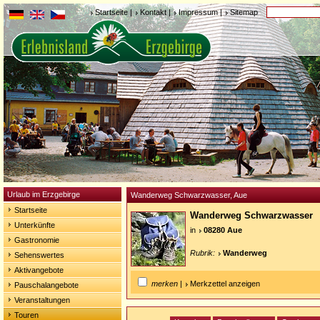
Startseite
|
Kontakt
|
Impressum
|
Sitemap
Urlaub im Erzgebirge
Wanderweg Schwarzwasser, Aue
Startseite
Wanderweg Schwarzwasser
Unterkünfte
in
08280 Aue
Gastronomie
Rubrik:
Wanderweg
Sehenswertes
Aktivangebote
merken
|
Merkzettel anzeigen
Pauschalangebote
Veranstaltungen
Touren