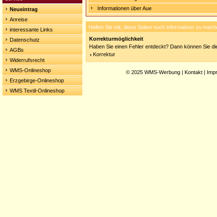
Informationen über Aue
Neueintrag
Anreise
Helfen Sie mit, diese Seiten noch informativer zu mach
interessante Links
Korrekturmöglichkeit
Datenschutz
Haben Sie einen Fehler entdeckt? Dann können Sie die
AGBs
Korrektur
Widerrufsrecht
WMS-Onlineshop
© 2025
WMS-Werbung
|
Kontakt
|
Imp
Erzgebirge-Onlineshop
WMS Textil-Onlineshop