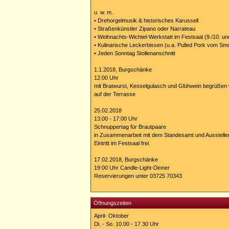
u. w. m.
• Drehorgelmusik & historisches Karussell
• Straßenkünstler Zipano oder Narrateau
• Weihnachts-Wichtel-Werkstatt im Festsaal (9./10. un
• Kulinarische Leckerbissen (u.a. Pulled Pork vom Sm
• Jeden Sonntag Stollenanschnitt
1.1.2018, Burgschänke
12:00 Uhr
mit Bratwurst, Kesselgulasch und Glühwein begrüßen 
auf der Terrasse
25.02.2018
13:00 - 17:00 Uhr
Schnuppertag für Brautpaare
in Zusammenarbeit mit dem Standesamt und Ausstelle
Eintritt im Festsaal frei.
17.02.2018, Burgschänke
19:00 Uhr Candle-Light-Dinner
Reservierungen unter 03725 70343
Öffnungszeiten
April- Oktober
Di. - So. 10.00 - 17.30 Uhr