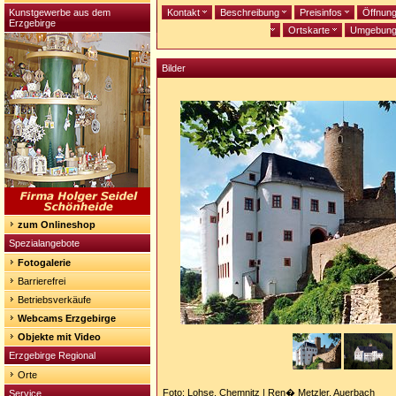
Kunstgewerbe aus dem
Kontakt
Beschreibung
Preisinfos
Öffnun
Erzgebirge
Ortskarte
Umgebun
Bilder
zum Onlineshop
Spezialangebote
Fotogalerie
Barrierefrei
Betriebsverkäufe
Webcams Erzgebirge
Objekte mit Video
Erzgebirge Regional
Orte
Foto: Lohse, Chemnitz | Ren� Metzler, Auerbach
Service