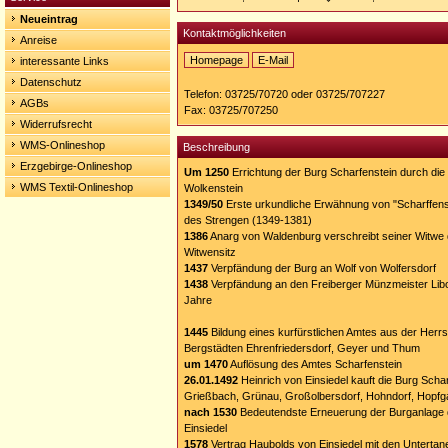
Neueintrag
Kontaktmöglichkeiten
Anreise
Homepage
E-Mail
interessante Links
Homepage:
Datenschutz
http://www.die-
Telefon: 03725/70720 oder 03725/707227
sehenswerten-
AGBs
Fax: 03725/707250
drei.de/index.cfm?
Widerrufsrecht
m=scharfen
WMS-Onlineshop
Beschreibung
Erzgebirge-Onlineshop
Um 1250
Errichtung der Burg Scharfenstein durch di
WMS Textil-Onlineshop
Wolkenstein
1349/50
Erste urkundliche Erwähnung von "Scharffens
des Strengen (1349-1381)
1386
Anarg von Waldenburg verschreibt seiner Witwe d
Witwensitz
1437
Verpfändung der Burg an Wolf von Wolfersdorf
1438
Verpfändung an den Freiberger Münzmeister Libo
Jahre
1445
Bildung eines kurfürstlichen Amtes aus der Herrs
Bergstädten Ehrenfriedersdorf, Geyer und Thum
um 1470
Auflösung des Amtes Scharfenstein
26.01.1492
Heinrich von Einsiedel kauft die Burg Scha
Grießbach, Grünau, Großolbersdorf, Hohndorf, Hopfg
nach 1530
Bedeutendste Erneuerung der Burganlage 
Einsiedel
1578
Vertrag Haubolds von Einsiedel mit den Untertane