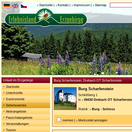
Startseite
|
Kontakt
|
Impressum
|
Sitemap
Urlaub im Erzgebirge
Burg Scharfenstein, Drebach OT Scharfenstein
Startseite
Burg Scharfenstein
Unterkünfte
Schloßberg 1
Gastronomie
in
09430 Drebach OT Scharfenste
Sehenswertes
Rubrik:
Burg - Schloss
Aktivangebote
Pauschalangebote
merken
|
Merkzettel anzeigen
Veranstaltungen
Touren