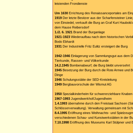
leistenden Frondienste
Um 1630
Errichtung des Renaissanceportales am Ein
1919
Der letzte Besitzer aus der Scharfensteiner Linie
von Einsiedel, verkauft die Burg an Graf Kurt Haubold
dem Hause Reibersdorf
1./2. 6. 1921
Brand der Burganlage
1921-1923
Wiederaufbau nach dem historischen Vorbil
Bodo Ebhardt
1931
Der Industrielle Fritz Eulitz ersteigert die Burg
1942-1946
Einlagerung von Sammlungsgut aus dem D
Tierkunde, Rassen- und Völkerkunde
14.2.1945
Bombenabwurf; die Burg bleibt unversehrt
1945
Besetzung der Burg durch die Rote Armee und 
Dinge
1946
Schulungsstätte der SED-Kreisleitung
1949
Bergbauvorschule der Wismut AG
1950
Spezialkinderheim für schwererziehbare Knaben
1967-1993
Jugendwerkhof/Jugendheim
1.4.1993
übernahme durch den Freistaat Sachsen (S
Schlösserverwaltung). Verwaltung gemeinsam mit Sch
8.4.1995
Eröffnung eines Weihnachts- und Spielzeugm
verschiedenen Schau- und Kunstwerkstätten in der B
7.10.1998
Eröffnung des Museums Karl Stülpner und 