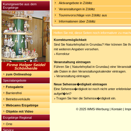
Aktivangebote in Zöblitz
Kunstgewerbe aus dem
Erzgebirge
Veranstaltungen in Zöblitz
Tourenvorschläge von Zöblitz aus
Informationen über Zöblitz
Helfen Sie mit, diese Seiten noch informativer zu mach
Korrekturmöglichkeit
Sind Sie Naturlehrpfad in Grundau? Hier können Sie Ihr
mit weiteren Angaben versehen.
Korrektur
Veranstaltung eintragen
Führen Sie ( Naturlehrpfad in Grundau) eine Veransta
alle Daten in den Veranstaltungskalender eintragen.
zum Onlineshop
Veranstaltung eintragen.
Spezialangebote
Neue Sehensw�rdigkeit eintragen
Fotogalerie
Eine Sehensw�rdigkeit ist noch nicht unter erlebnisla
Barrierefrei
aufgef�hrt?
Tragen Sie hier die Sehensw�rdigkeit ein.
Betriebsverkäufe
Webcams Erzgebirge
© 2025
WMS-Werbung
|
Kontakt
|
Imp
Objekte mit Video
Erzgebirge Regional
Orte
Service