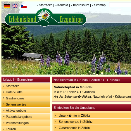
Startseite
|
Kontakt
|
Impressum
|
Sitemap
Urlaub im Erzgebirge
Naturlehrpfad in Grundau, Zöblitz OT Grundau
Startseite
Naturlehrpfad in Grundau
in 09517 Zöblitz OT Grundau
Unterkünfte
Art der Sehensw�rdigkeit:
Naturlehrpfad - Kräutergar
Gastronomie
Sehenswertes
Entdecken Sie die Umgebung
Aktivangebote
Unterk�nfte in Zöblitz
Pauschalangebote
Sehenswertes in Zöblitz
Veranstaltungen
Gastronomie in Zöblitz
Touren