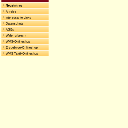
Neueintrag
Anreise
interessante Links
Datenschutz
AGBs
Widerrufsrecht
WMS-Onlineshop
Erzgebirge-Onlineshop
WMS Textil-Onlineshop