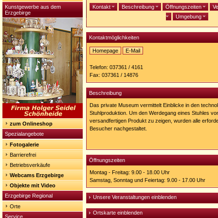
Kunstgewerbe aus dem
Kontakt
Beschreibung
Öffnungszeiten
Ve
Erzgebirge
Umgebung
Kontaktmöglichkeiten
Homepage
E-Mail
Homepage:
http://www.nussknackermuseum-
Telefon: 037361 / 4161
neuhausen.de/
Fax: 037361 / 14876
Beschreibung
Das private Museum vermittelt Einblicke in den techno
Stuhlproduktion. Um den Werdegang eines Stuhles vo
versandfertigen Produkt zu zeigen, wurden alle erforde
zum Onlineshop
Besucher nachgestaltet.
Spezialangebote
Fotogalerie
Barrierefrei
Öffnungszeiten
Betriebsverkäufe
Montag - Freitag: 9.00 - 18.00 Uhr
Webcams Erzgebirge
Samstag, Sonntag und Feiertag: 9.00 - 17.00 Uhr
Objekte mit Video
Erzgebirge Regional
Unsere Veranstaltungen einblenden
Orte
Ortskarte einblenden
Service