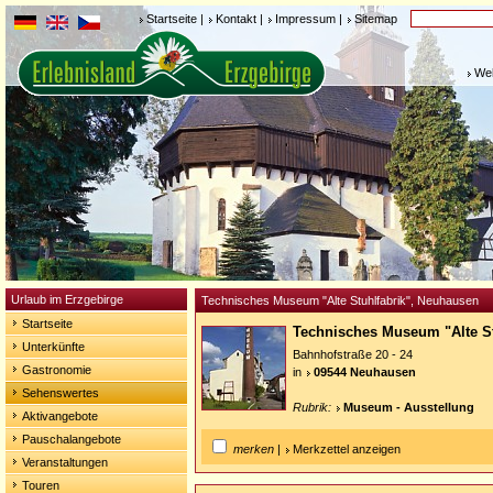
Startseite
|
Kontakt
|
Impressum
|
Sitemap
Weh
Urlaub im Erzgebirge
Technisches Museum "Alte Stuhlfabrik", Neuhausen
Startseite
Technisches Museum "Alte S
Unterkünfte
Bahnhofstraße 20 - 24
Gastronomie
in
09544 Neuhausen
Sehenswertes
Rubrik:
Museum - Ausstellung
Aktivangebote
Pauschalangebote
merken
|
Merkzettel anzeigen
Veranstaltungen
Touren