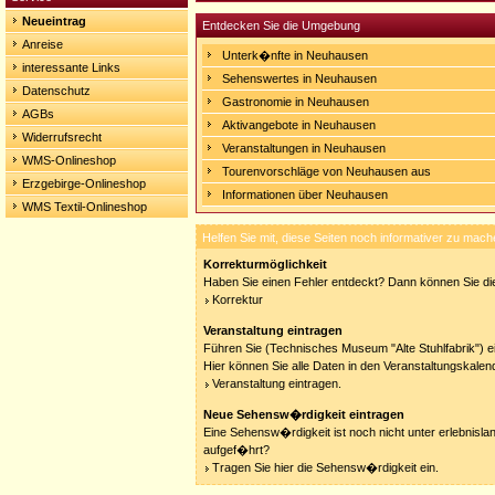
Neueintrag
Entdecken Sie die Umgebung
Anreise
Unterk�nfte in Neuhausen
interessante Links
Sehenswertes in Neuhausen
Datenschutz
Gastronomie in Neuhausen
AGBs
Aktivangebote in Neuhausen
Widerrufsrecht
Veranstaltungen in Neuhausen
WMS-Onlineshop
Tourenvorschläge von Neuhausen aus
Erzgebirge-Onlineshop
Informationen über Neuhausen
WMS Textil-Onlineshop
Helfen Sie mit, diese Seiten noch informativer zu mach
Korrekturmöglichkeit
Haben Sie einen Fehler entdeckt? Dann können Sie die
Korrektur
Veranstaltung eintragen
Führen Sie (Technisches Museum "Alte Stuhlfabrik") e
Hier können Sie alle Daten in den Veranstaltungskalen
Veranstaltung eintragen.
Neue Sehensw�rdigkeit eintragen
Eine Sehensw�rdigkeit ist noch nicht unter erlebnisla
aufgef�hrt?
Tragen Sie hier die Sehensw�rdigkeit ein.