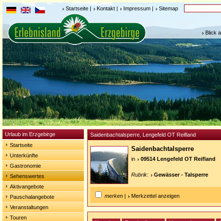
Startseite
|
Kontakt
|
Impressum
|
Sitemap
Blick 
Urlaub im Erzgebirge
Saidenbachtalsperre, Lengefeld OT Reifland
Startseite
Saidenbachtalsperre
Unterkünfte
in
09514 Lengefeld OT Reifland
Gastronomie
Rubrik:
Gewässer - Talsperre
Sehenswertes
Aktivangebote
merken
|
Merkzettel anzeigen
Pauschalangebote
Veranstaltungen
Touren