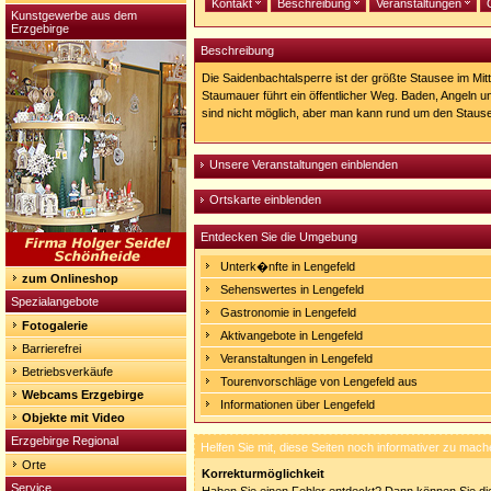
Kontakt
Beschreibung
Veranstaltungen
Kunstgewerbe aus dem
Erzgebirge
Beschreibung
Die Saidenbachtalsperre ist der größte Stausee im Mitt
Staumauer führt ein öffentlicher Weg. Baden, Angeln u
sind nicht möglich, aber man kann rund um den Staus
Unsere Veranstaltungen einblenden
Ortskarte einblenden
Entdecken Sie die Umgebung
Unterk�nfte in Lengefeld
zum Onlineshop
Sehenswertes in Lengefeld
Spezialangebote
Gastronomie in Lengefeld
Fotogalerie
Aktivangebote in Lengefeld
Barrierefrei
Veranstaltungen in Lengefeld
Betriebsverkäufe
Tourenvorschläge von Lengefeld aus
Webcams Erzgebirge
Informationen über Lengefeld
Objekte mit Video
Erzgebirge Regional
Helfen Sie mit, diese Seiten noch informativer zu mach
Orte
Korrekturmöglichkeit
Service