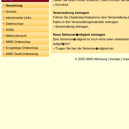
Haben Sie einen Fehler entdeckt? Dann können Sie die
Korrektur
Neueintrag
Anreise
Veranstaltung eintragen
Führen Sie (Saidenbachtalsperre) eine Veranstaltung d
interessante Links
Daten in den Veranstaltungskalender eintragen.
Datenschutz
Veranstaltung eintragen.
AGBs
Neue Sehensw�rdigkeit eintragen
Widerrufsrecht
Eine Sehensw�rdigkeit ist noch nicht unter erlebnisla
WMS-Onlineshop
aufgef�hrt?
Erzgebirge-Onlineshop
Tragen Sie hier die Sehensw�rdigkeit ein.
WMS Textil-Onlineshop
© 2025
WMS-Werbung
|
Kontakt
|
Imp