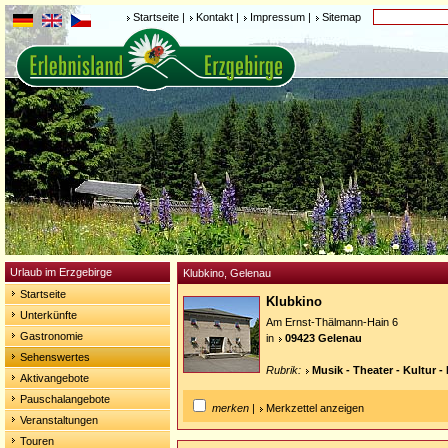
Startseite
|
Kontakt
|
Impressum
|
Sitemap
Urlaub im Erzgebirge
Klubkino, Gelenau
Startseite
Klubkino
Unterkünfte
Am Ernst-Thälmann-Hain 6
Gastronomie
in
09423 Gelenau
Sehenswertes
Rubrik:
Musik - Theater - Kultur -
Aktivangebote
Pauschalangebote
merken
|
Merkzettel anzeigen
Veranstaltungen
Touren