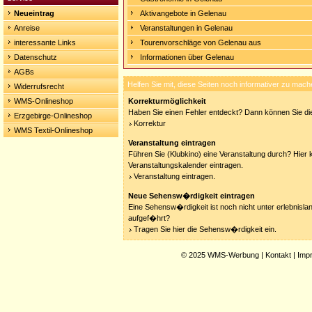
Neueintrag
Aktivangebote in Gelenau
Anreise
Veranstaltungen in Gelenau
interessante Links
Tourenvorschläge von Gelenau aus
Datenschutz
Informationen über Gelenau
AGBs
Helfen Sie mit, diese Seiten noch informativer zu mach
Widerrufsrecht
WMS-Onlineshop
Korrekturmöglichkeit
Haben Sie einen Fehler entdeckt? Dann können Sie die
Erzgebirge-Onlineshop
Korrektur
WMS Textil-Onlineshop
Veranstaltung eintragen
Führen Sie (Klubkino) eine Veranstaltung durch? Hier 
Veranstaltungskalender eintragen.
Veranstaltung eintragen.
Neue Sehensw�rdigkeit eintragen
Eine Sehensw�rdigkeit ist noch nicht unter erlebnisla
aufgef�hrt?
Tragen Sie hier die Sehensw�rdigkeit ein.
© 2025
WMS-Werbung
|
Kontakt
|
Imp