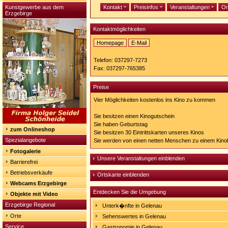
Kunstgewerbe aus dem
Kontakt
Preisinfos
Veranstaltungen
Or
Erzgebirge
Kontaktmöglichkeiten
Homepage
E-Mail
Homepage:
http://www.gelekino.de
Telefon: 037297-7273
Fax: 037297-765385
Preise
Vier Möglichkeiten kostenlos ins Kino zu kommen
Sie besitzen einen Kinogutschein
Sie haben Geburtstag
zum Onlineshop
Sie besitzen 30 Eintrittskarten unseres Kinos
Spezialangebote
Sie werden von einen netten Menschen zu einem Kino
Fotogalerie
Unsere Veranstaltungen einblenden
Barrierefrei
Betriebsverkäufe
Ortskarte einblenden
Webcams Erzgebirge
Entdecken Sie die Umgebung
Objekte mit Video
Erzgebirge Regional
Unterk�nfte in Gelenau
Orte
Sehenswertes in Gelenau
Service
Gastronomie in Gelenau