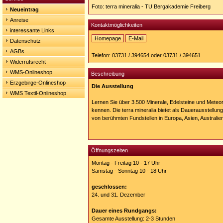
Foto: terra mineralia - TU Bergakademie Freiberg
Neueintrag
Anreise
Kontaktmöglichkeiten
interessante Links
Homepage
E-Mail
Datenschutz
Homepage:
AGBs
http://www.terra-
Telefon: 03731 / 394654 oder 03731 / 394651
mineralia.de/
Widerrufsrecht
WMS-Onlineshop
Beschreibung
Erzgebirge-Onlineshop
Die Ausstellung
WMS Textil-Onlineshop
Lernen Sie über 3.500 Minerale, Edelsteine und Meteor
kennen. Die terra mineralia bietet als Dauerausstellun
von berühmten Fundstellen in Europa, Asien, Australien
Öffnungszeiten
Montag - Freitag 10 - 17 Uhr
Samstag - Sonntag 10 - 18 Uhr
geschlossen:
24. und 31. Dezember
Dauer eines Rundgangs:
Gesamte Ausstellung: 2-3 Stunden