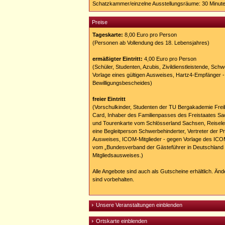
Schatzkammer/einzelne Ausstellungsräume: 30 Minut
Preise
Tageskarte:
8,00 Euro pro Person
(Personen ab Vollendung des 18. Lebensjahres)
ermäßigter Eintritt:
4,00 Euro pro Person
(Schüler, Studenten, Azubis, Zivildienstleistende, Sch
Vorlage eines gültigen Ausweises, Hartz4-Empfänger 
Bewilligungsbescheides)
freier Eintritt
(Vorschulkinder, Studenten der TU Bergakademie Freib
Card, Inhaber des Familienpasses des Freistaates Sa
und Tourenkarte vom Schlösserland Sachsen, Reiselei
eine Begleitperson Schwerbehinderter, Vertreter der P
Ausweises, ICOM-Mitglieder - gegen Vorlage des ICO
vom „Bundesverband der Gästeführer in Deutschland e
Mitgliedsausweises.)
Alle Angebote sind auch als Gutscheine erhältlich. Änd
sind vorbehalten.
Unsere Veranstaltungen einblenden
Ortskarte einblenden