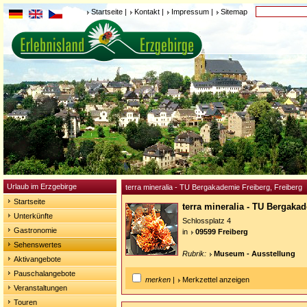
Startseite
|
Kontakt
|
Impressum
|
Sitemap
Urlaub im Erzgebirge
terra mineralia - TU Bergakademie Freiberg, Freiberg
Startseite
terra mineralia - TU Bergaka
Unterkünfte
Schlossplatz 4
Gastronomie
in
09599 Freiberg
Sehenswertes
Rubrik:
Museum - Ausstellung
Aktivangebote
Pauschalangebote
merken
|
Merkzettel anzeigen
Veranstaltungen
Touren