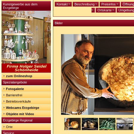
Kunstgewerbe aus dem
Kontakt
Beschreibung
Preisinfos
Öffnun
Erzgebirge
Ortskarte
Umgebun
Bilder
zum Onlineshop
Spezialangebote
Fotogalerie
Barrierefrei
Betriebsverkäufe
Webcams Erzgebirge
Objekte mit Video
Erzgebirge Regional
Orte
Service