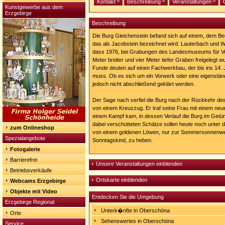
Kontakt
Beschreibung
Veranstaltungen
Kunstgewerbe aus dem
Erzgebirge
Beschreibung
Die Burg Gleichenstein befand sich auf einem, dem Ber
das als Jacobstein bezeichnet wird. Lauterbach und W
dass 1976, bei Grabungen des Landesmuseums für Vo
Meter breiter und vier Meter tiefer Graben freigelegt 
Funde deuten auf einen Fachwerkbau, der bis ins 14. 
muss. Ob es sich um ein Vorwerk oder eine eigenstän
jedoch nicht abschließend geklärt werden.
Der Sage nach verfiel die Burg nach der Rückkehr des
von einem Kreuzzug. Er traf seine Frau mit einem ne
einem Kampf kam, in dessen Verlauf die Burg im Get
dabei verschütteten Schätze sollen heute noch unter 
zum Onlineshop
von einem goldenen Löwen, nur zur Sommersonnenwe
Spezialangebote
Sonntagskind, zu heben.
Fotogalerie
Barrierefrei
Unsere Veranstaltungen einblenden
Betriebsverkäufe
Ortskarte einblenden
Webcams Erzgebirge
Objekte mit Video
Entdecken Sie die Umgebung
Erzgebirge Regional
Unterk�nfte in Oberschöna
Orte
Sehenswertes in Oberschöna
Service