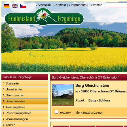
Startseite
|
Kontakt
|
Impressum
|
Sitemap
Urlaub im Erzgebirge
Burg Gleichenstein, Oberschöna OT Bräunsdorf
Startseite
Burg Gleichenstein
Unterkünfte
in
09600 Oberschöna OT Bräunsd
Gastronomie
Rubrik:
Burg - Schloss
Sehenswertes
Aktivangebote
merken
|
Merkzettel anzeigen
Pauschalangebote
Veranstaltungen
Touren