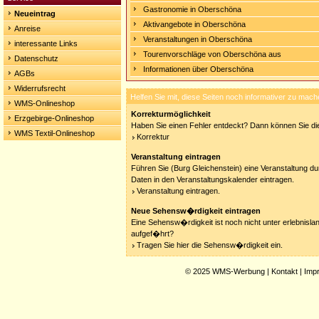
Gastronomie in Oberschöna
Neueintrag
Aktivangebote in Oberschöna
Anreise
Veranstaltungen in Oberschöna
interessante Links
Tourenvorschläge von Oberschöna aus
Datenschutz
Informationen über Oberschöna
AGBs
Widerrufsrecht
Helfen Sie mit, diese Seiten noch informativer zu mach
WMS-Onlineshop
Korrekturmöglichkeit
Erzgebirge-Onlineshop
Haben Sie einen Fehler entdeckt? Dann können Sie die
WMS Textil-Onlineshop
Korrektur
Veranstaltung eintragen
Führen Sie (Burg Gleichenstein) eine Veranstaltung du
Daten in den Veranstaltungskalender eintragen.
Veranstaltung eintragen.
Neue Sehensw�rdigkeit eintragen
Eine Sehensw�rdigkeit ist noch nicht unter erlebnisla
aufgef�hrt?
Tragen Sie hier die Sehensw�rdigkeit ein.
© 2025
WMS-Werbung
|
Kontakt
|
Imp