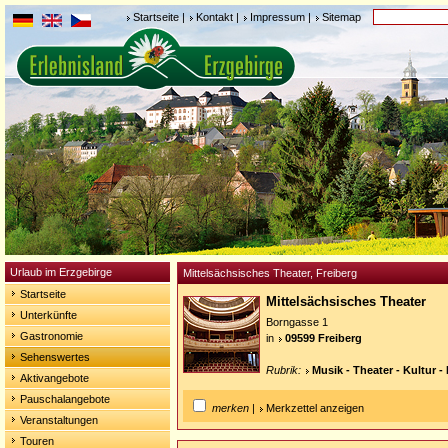
Startseite
|
Kontakt
|
Impressum
|
Sitemap
Urlaub im Erzgebirge
Mittelsächsisches Theater, Freiberg
Startseite
Mittelsächsisches Theater
Unterkünfte
Borngasse 1
Gastronomie
in
09599 Freiberg
Sehenswertes
Rubrik:
Musik - Theater - Kultur -
Aktivangebote
Pauschalangebote
merken
|
Merkzettel anzeigen
Veranstaltungen
Touren