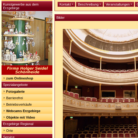
Kunstgewerbe aus dem
Kontakt
Beschreibung
Veranstaltungen
Erzgebirge
Bilder
zum Onlineshop
Spezialangebote
Fotogalerie
Barrierefrei
Betriebsverkäufe
Webcams Erzgebirge
Objekte mit Video
Erzgebirge Regional
Orte
Service