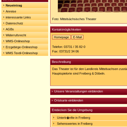
Neueintrag
Anreise
interessante Links
Foto: Mittelsächsisches Theater
Datenschutz
AGBs
Kontaktmöglichkeiten
Widerrufsrecht
Homepage
E-Mail
WMS-Onlineshop
Homepage:
http://www.mittelsaechsisches-
Telefon: 03731 / 35 82-0
Erzgebirge-Onlineshop
theater.de/
Fax: 03731/2 34 06
WMS Textil-Onlineshop
Beschreibung
Das Theater ist für den Landkreis Mittelsachsen zustä
Hauptspielorte sind Freiberg & Döbeln.
Unsere Veranstaltungen einblenden
Ortskarte einblenden
Entdecken Sie die Umgebung
Unterk�nfte in Freiberg
Sehenswertes in Freiberg