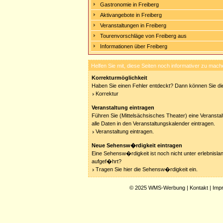
Gastronomie in Freiberg
Aktivangebote in Freiberg
Veranstaltungen in Freiberg
Tourenvorschläge von Freiberg aus
Informationen über Freiberg
Helfen Sie mit, diese Seiten noch informativer zu mach
Korrekturmöglichkeit
Haben Sie einen Fehler entdeckt? Dann können Sie die
Korrektur
Veranstaltung eintragen
Führen Sie (Mittelsächsisches Theater) eine Veransta
alle Daten in den Veranstaltungskalender eintragen.
Veranstaltung eintragen.
Neue Sehensw�rdigkeit eintragen
Eine Sehensw�rdigkeit ist noch nicht unter erlebnisla
aufgef�hrt?
Tragen Sie hier die Sehensw�rdigkeit ein.
© 2025
WMS-Werbung
|
Kontakt
|
Imp