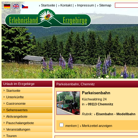
Startseite
|
Kontakt
|
Impressum
|
Sitemap
Urlaub im Erzgebirge
Parkeisenbahn, Chemnitz
Startseite
Parkeisenbahn
Unterkünfte
Küchwaldring 24
Gastronomie
in
09113 Chemnitz
Sehenswertes
Rubrik:
Eisenbahn - Modellbahn
Aktivangebote
Pauschalangebote
merken
|
Merkzettel anzeigen
Veranstaltungen
Touren