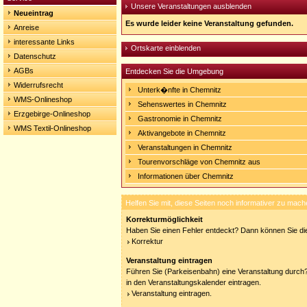
Unsere Veranstaltungen ausblenden
Neueintrag
Es wurde leider keine Veranstaltung gefunden.
Anreise
interessante Links
Ortskarte einblenden
Datenschutz
AGBs
Entdecken Sie die Umgebung
Widerrufsrecht
Unterk�nfte in Chemnitz
WMS-Onlineshop
Sehenswertes in Chemnitz
Erzgebirge-Onlineshop
Gastronomie in Chemnitz
WMS Textil-Onlineshop
Aktivangebote in Chemnitz
Veranstaltungen in Chemnitz
Tourenvorschläge von Chemnitz aus
Informationen über Chemnitz
Helfen Sie mit, diese Seiten noch informativer zu mach
Korrekturmöglichkeit
Haben Sie einen Fehler entdeckt? Dann können Sie die
Korrektur
Veranstaltung eintragen
Führen Sie (Parkeisenbahn) eine Veranstaltung durch?
in den Veranstaltungskalender eintragen.
Veranstaltung eintragen.