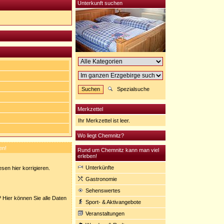
Unterkunft suchen
Spezialsuche
Merkzettel
Ihr Merkzettel ist leer.
Wo liegt Chemnitz?
en!
Rund um Chemnitz kann man viel
erleben!
Unterkünfte
sen hier korrigieren.
Gastronomie
Sehenswertes
 Hier können Sie alle Daten
Sport- & Aktivangebote
Veranstaltungen