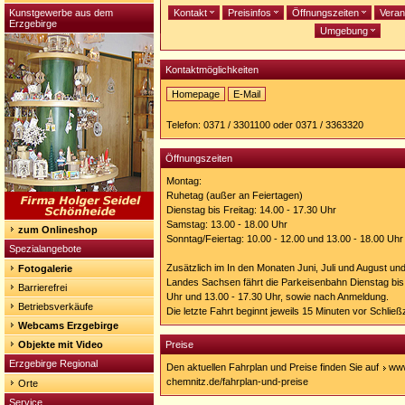
Kunstgewerbe aus dem
Kontakt
Preisinfos
Öffnungszeiten
Veran
Erzgebirge
Umgebung
Kontaktmöglichkeiten
Homepage
E-Mail
Homepage:
http://www.parkeisenbahn-
Telefon: 0371 / 3301100 oder 0371 / 3363320
chemnitz.de/
Öffnungszeiten
Montag:
Ruhetag (außer an Feiertagen)
Dienstag bis Freitag: 14.00 - 17.30 Uhr
Samstag: 13.00 - 18.00 Uhr
zum Onlineshop
Sonntag/Feiertag: 10.00 - 12.00 und 13.00 - 18.00 Uhr
Spezialangebote
Zusätzlich im In den Monaten Juni, Juli und August und
Fotogalerie
Landes Sachsen fährt die Parkeisenbahn Dienstag bis 
Barrierefrei
Uhr und 13.00 - 17.30 Uhr, sowie nach Anmeldung.
Betriebsverkäufe
Die letzte Fahrt beginnt jeweils 15 Minuten vor Schließz
Webcams Erzgebirge
Objekte mit Video
Preise
Erzgebirge Regional
Den aktuellen Fahrplan und Preise finden Sie auf
www
chemnitz.de/fahrplan-und-preise
Orte
Service