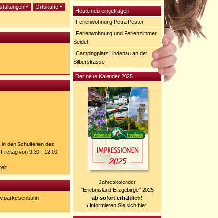
staltungen
Ortskarte
Heute neu eingetragen
Ferienwohnung Petra Pester
Ferienwohnung und Ferienzimmer
Seidel
Campingplatz Lindenau an der
Silberstrasse
Der neue Kalender 2025
 in den Schulferien des
Freitag von 9.30 - 12.00
eit.
Jahreskalender
"Erlebnisland Erzgebirge" 2025
.parkeisenbahn-
ab sofort erhältlich!
Informieren Sie sich hier!