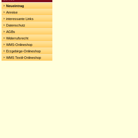
Neueintrag
Anreise
interessante Links
Datenschutz
AGBs
Widerrufsrecht
WMS-Onlineshop
Erzgebirge-Onlineshop
WMS Textil-Onlineshop