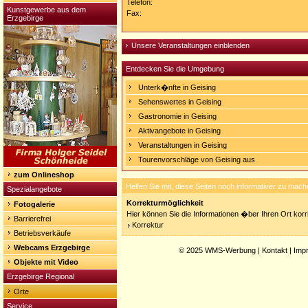
Telefon:
Kunstgewerbe aus dem
Fax:
Erzgebirge
Unsere Veranstaltungen einblenden
Entdecken Sie die Umgebung
Unterk�nfte in Geising
Sehenswertes in Geising
Gastronomie in Geising
Aktivangebote in Geising
Veranstaltungen in Geising
Tourenvorschläge von Geising aus
zum Onlineshop
Helfen Sie mit, diese Seiten noch informativer zu mach
Spezialangebote
Korrekturmöglichkeit
Fotogalerie
Hier können Sie die Informationen �ber Ihren Ort korri
Barrierefrei
Korrektur
Betriebsverkäufe
Webcams Erzgebirge
© 2025
WMS-Werbung
|
Kontakt
|
Imp
Objekte mit Video
Erzgebirge Regional
Orte
Service