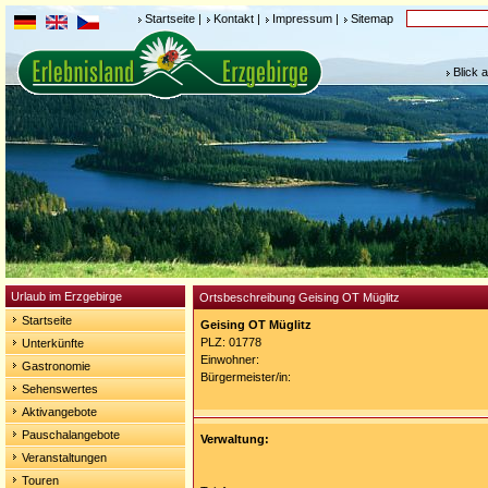
Startseite
|
Kontakt
|
Impressum
|
Sitemap
Blick 
Urlaub im Erzgebirge
Ortsbeschreibung Geising OT Müglitz
Startseite
Geising OT Müglitz
PLZ: 01778
Unterkünfte
Einwohner:
Gastronomie
Bürgermeister/in:
Sehenswertes
Aktivangebote
Pauschalangebote
Verwaltung:
Veranstaltungen
Touren