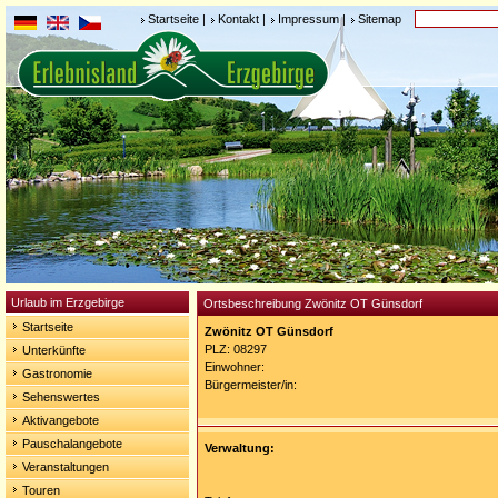
Startseite
|
Kontakt
|
Impressum
|
Sitemap
Urlaub im Erzgebirge
Ortsbeschreibung Zwönitz OT Günsdorf
Startseite
Zwönitz OT Günsdorf
PLZ: 08297
Unterkünfte
Einwohner:
Gastronomie
Bürgermeister/in:
Sehenswertes
Aktivangebote
Pauschalangebote
Verwaltung:
Veranstaltungen
Touren