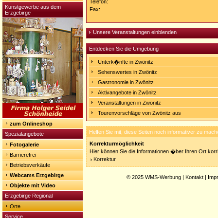
Telefon:
Kunstgewerbe aus dem
Fax:
Erzgebirge
Unsere Veranstaltungen einblenden
Entdecken Sie die Umgebung
Unterk�nfte in Zwönitz
Sehenswertes in Zwönitz
Gastronomie in Zwönitz
Aktivangebote in Zwönitz
Veranstaltungen in Zwönitz
Tourenvorschläge von Zwönitz aus
zum Onlineshop
Helfen Sie mit, diese Seiten noch informativer zu mach
Spezialangebote
Korrekturmöglichkeit
Fotogalerie
Hier können Sie die Informationen �ber Ihren Ort korri
Barrierefrei
Korrektur
Betriebsverkäufe
Webcams Erzgebirge
© 2025
WMS-Werbung
|
Kontakt
|
Imp
Objekte mit Video
Erzgebirge Regional
Orte
Service