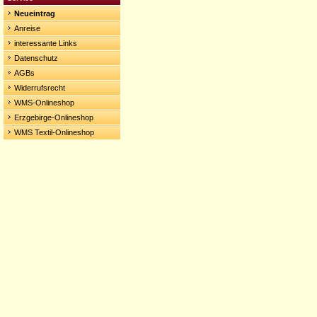
Neueintrag
Anreise
interessante Links
Datenschutz
AGBs
Widerrufsrecht
WMS-Onlineshop
Erzgebirge-Onlineshop
WMS Textil-Onlineshop