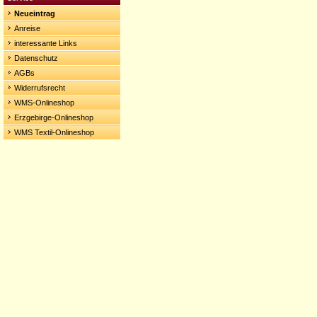
Neueintrag
Anreise
interessante Links
Datenschutz
AGBs
Widerrufsrecht
WMS-Onlineshop
Erzgebirge-Onlineshop
WMS Textil-Onlineshop