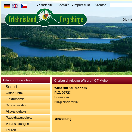
Startseite
|
Kontakt
|
Impressum
|
Sitemap
Blick 
Urlaub im Erzgebirge
Ortsbeschreibung Wilsdruff OT Mohorn
Startseite
Wilsdruff OT Mohorn
PLZ: 01723
Unterkünfte
Einwohner:
Gastronomie
Bürgermeister/in:
Sehenswertes
Aktivangebote
Pauschalangebote
Verwaltung:
Veranstaltungen
Touren