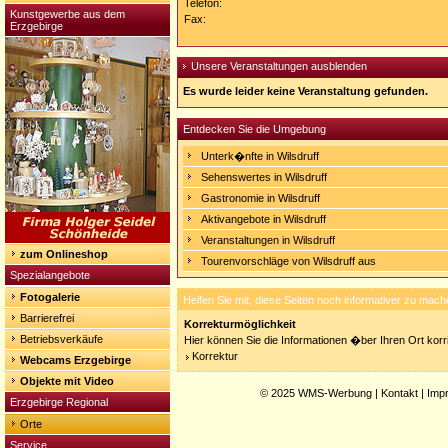
Telefon:
Kunstgewerbe aus dem
Fax:
Erzgebirge
Unsere Veranstaltungen ausblenden
Es wurde leider keine Veranstaltung gefunden.
Entdecken Sie die Umgebung
Unterk�nfte in Wilsdruff
Sehenswertes in Wilsdruff
Gastronomie in Wilsdruff
Aktivangebote in Wilsdruff
Veranstaltungen in Wilsdruff
zum Onlineshop
Tourenvorschläge von Wilsdruff aus
Spezialangebote
Fotogalerie
Helfen Sie mit, diese Seiten noch informativer zu mach
Barrierefrei
Korrekturmöglichkeit
Betriebsverkäufe
Hier können Sie die Informationen �ber Ihren Ort korri
Korrektur
Webcams Erzgebirge
Objekte mit Video
© 2025
WMS-Werbung
|
Kontakt
|
Imp
Erzgebirge Regional
Orte
Service