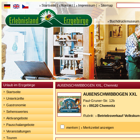
Startseite
|
Kontakt
|
Impressum
|
Sitemap
Buchdruckmuseum 
Urlaub im Erzgebirge
AUßENSCHWIBBOGEN XXL, Chemnitz
Startseite
AUßENSCHWIBBOGEN XXL
Unterkünfte
Paul-Gruner-Str. 12b
Gastronomie
in
09120 Chemnitz
Sehenswertes
Rubrik:
Betriebsverkauf Volkskun
Aktivangebote
Pauschalangebote
merken
|
Merkzettel anzeigen
Veranstaltungen
Touren