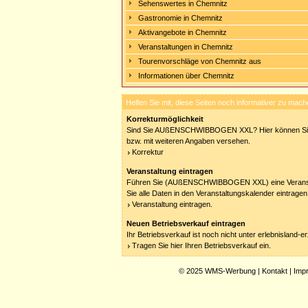
Sehenswertes in Chemnitz
Gastronomie in Chemnitz
Aktivangebote in Chemnitz
Veranstaltungen in Chemnitz
Tourenvorschläge von Chemnitz aus
Informationen über Chemnitz
Helfen Sie mit, diese Seiten noch informativer zu mach
Korrekturmöglichkeit
Sind Sie AUßENSCHWIBBOGEN XXL? Hier können Sie I
bzw. mit weiteren Angaben versehen.
Korrektur
Veranstaltung eintragen
Führen Sie (AUßENSCHWIBBOGEN XXL) eine Veransta
Sie alle Daten in den Veranstaltungskalender eintragen
Veranstaltung eintragen.
Neuen Betriebsverkauf eintragen
Ihr Betriebsverkauf ist noch nicht unter erlebnisland-
Tragen Sie hier Ihren Betriebsverkauf ein.
© 2025
WMS-Werbung
|
Kontakt
|
Imp