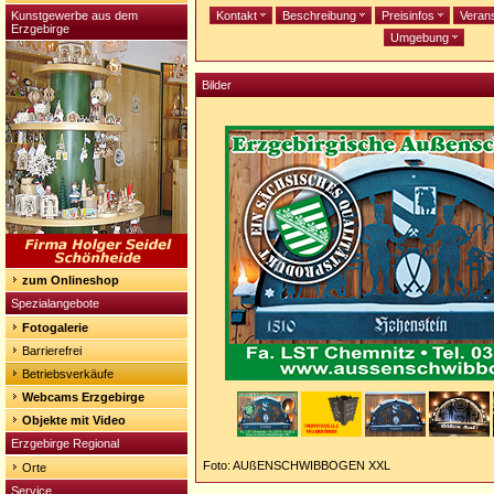
Kunstgewerbe aus dem
Kontakt
Beschreibung
Preisinfos
Veran
Erzgebirge
Umgebung
Bilder
zum Onlineshop
Spezialangebote
Fotogalerie
Barrierefrei
Betriebsverkäufe
Webcams Erzgebirge
Objekte mit Video
Erzgebirge Regional
Foto: AUßENSCHWIBBOGEN XXL
Orte
Service