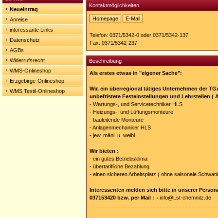
Kontaktmöglichkeiten
Neueintrag
Homepage
E-Mail
Anreise
Homepage:
interessante Links
http://www.aussenschwibbogen.de
Telefon: 0371/5342-0 oder 0371/5342-137
Datenschutz
Fax: 0371/5342-237
AGBs
Widerrufsrecht
Beschreibung
WMS-Onlineshop
Als erstes etwas in "eigener Sache":
Erzgebirge-Onlineshop
Wir, ein überregional tätiges Unternehmen der TG
WMS Textil-Onlineshop
unbefristete Festeinstellungen und Lehrstellen ( 
- Wartungs-, und Servicetechniker HLS
- Heizungs-, und Lüftungsmonteure
- bauleitende Monteure
- Anlagenmechaniker HLS
- jew. mänl. u. weibl.
Wir bieten :
- ein gutes Betriebsklima
- übertarifliche Bezahlung
- einen sicheren Arbeitsplatz ( ohne saisonale Schwa
Interessenten melden sich bitte in unserer Persona
037153420 bzw. per Mail :
info@Lst-chemnitz.de
........................................................................................