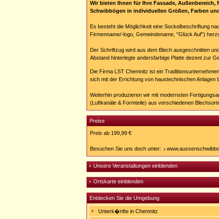
Wir bieten Ihnen für Ihre Fassade, Außenbereich,
Schwibbögen in individuellen Größen, Farben und
Es besteht die Möglichkeit eine Sockelbeschriftung n
Firmenname/-logo, Gemeindename, "Glück Auf") herzu
Der Schriftzug wird aus dem Blech ausgeschnitten und
Abstand hinterlegte andersfarbige Platte dezent zur G
Die Firma LST Chemnitz ist ein Traditionsunternehme
sich mit der Errichtung von haustechnischen Anlagen 
Weiterhin produzieren wir mit modernsten Fertigungsanl
(Luftkanäle & Formteile) aus verschiedenen Blechsort
Preise
Preis ab 199,99 €
Besuchen Sie uns doch unter:
www.aussenschwibbo
Unsere Veranstaltungen einblenden
Ortskarte einblenden
Entdecken Sie die Umgebung
Unterk�nfte in Chemnitz